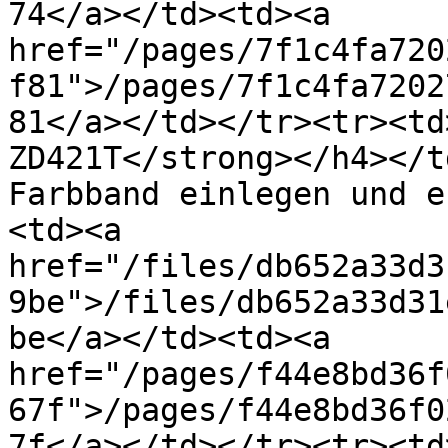
74</a></td><td><a 
href="/pages/7f1c4fa720
f81">/pages/7f1c4fa7202
81</a></td></tr><tr><td
ZD421T</strong></h4></t
Farbband einlegen und e
<td><a 
href="/files/db652a33d3
9be">/files/db652a33d31
be</a></td><td><a 
href="/pages/f44e8bd36f
67f">/pages/f44e8bd36f0
7f</a></td></tr><tr><td