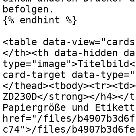
befolgen.

{% endhint %}

<table data-view="cards
</th><th data-hidden da
type="image">Titelbild<
card-target data-type="
</thead><tbody><tr><td>
ZD230D</strong></h4></t
Papiergröße und Etikett
href="/files/b4907b3d6f
c74">/files/b4907b3d6fe