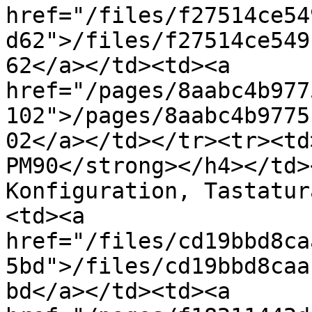
href="/files/f27514ce54
d62">/files/f27514ce549
62</a></td><td><a 
href="/pages/8aabc4b977
102">/pages/8aabc4b9775
02</a></td></tr><tr><td
PM90</strong></h4></td>
Konfiguration, Tastatur
<td><a 
href="/files/cd19bbd8ca
5bd">/files/cd19bbd8caa
bd</a></td><td><a 