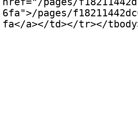
href="/pages/f18211442d
6fa">/pages/f18211442dc