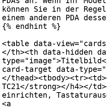
PDAs an. Wenn Ihr Model
können Sie in der Regel
einem anderen PDA desse
{% endhint %}

<table data-view="cards
</th><th data-hidden da
type="image">Titelbild<
card-target data-type="
</thead><tbody><tr><td>
TC21</strong></h4></td>
einrichten, Tastaturaus
<a 