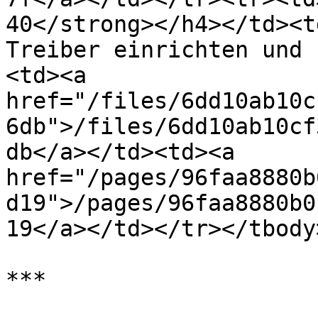
40</strong></h4></td><t
Treiber einrichten und 
<td><a 
href="/files/6dd10ab10c
6db">/files/6dd10ab10cf
db</a></td><td><a 
href="/pages/96faa8880b
d19">/pages/96faa8880b0
19</a></td></tr></tbody
***
