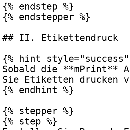
{% endstep %}

{% endstepper %}

## II. Etikettendruck

{% hint style="success" 
Sobald die **mPrint** A
Sie Etiketten drucken v
{% endhint %}

{% stepper %}

{% step %}
