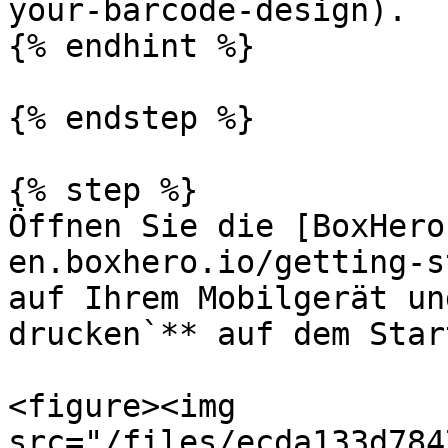
your-barcode-design).

{% endhint %}

{% endstep %}

{% step %}

Öffnen Sie die [BoxHero
en.boxhero.io/getting-s
auf Ihrem Mobilgerät un
drucken`** auf dem Star
<figure><img 
src="/files/ecda133d784