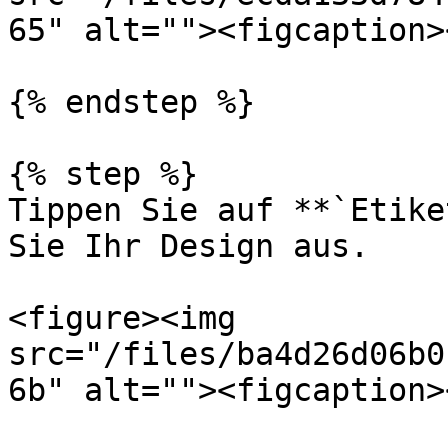
65" alt=""><figcaption>
{% endstep %}

{% step %}

Tippen Sie auf **`Etike
Sie Ihr Design aus.

<figure><img 
src="/files/ba4d26d06b0
6b" alt=""><figcaption>