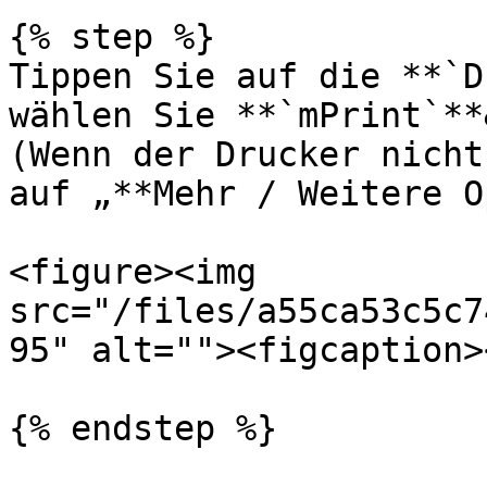
{% step %}

Tippen Sie auf die **`D
wählen Sie **`mPrint`**
(Wenn der Drucker nicht
auf „**Mehr / Weitere O
<figure><img 
src="/files/a55ca53c5c7
95" alt=""><figcaption>
{% endstep %}
