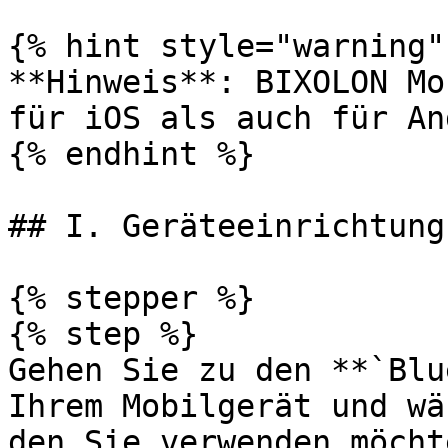
{% hint style="warning" 
**Hinweis**: BIXOLON Mo
für iOS als auch für An
{% endhint %}

## I. Geräteeinrichtung

{% stepper %}

{% step %}

Gehen Sie zu den **`Blu
Ihrem Mobilgerät und wä
den Sie verwenden möchte