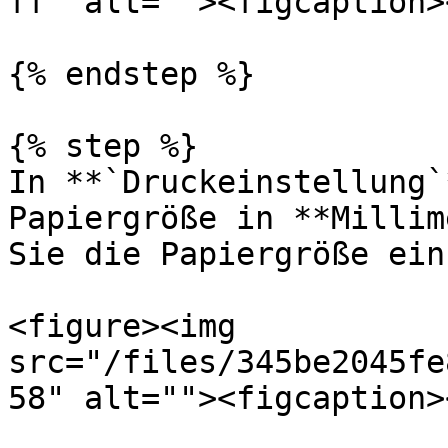
ff" alt=""><figcaption>
{% endstep %}

{% step %}

In **`Druckeinstellung`
Papiergröße in **Millim
Sie die Papiergröße ein
<figure><img 
src="/files/345be2045fe
58" alt=""><figcaption>