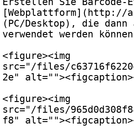
Erstellen Sie Barcode-E
[Webplattform](http://a
(PC/Desktop), die dann 
verwendet werden können.
<figure><img 
src="/files/c63716f6220
2e" alt=""><figcaption>
<figure><img 
src="/files/965d0d308f8
f8" alt=""><figcaption>