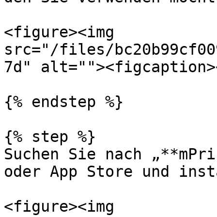
<figure><img 
src="/files/bc20b99cf00
7d" alt=""><figcaption>
{% endstep %}

{% step %}

Suchen Sie nach „**mPri
oder App Store und inst
<figure><img 