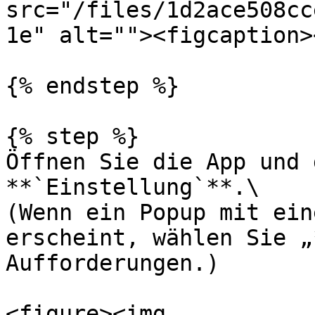
src="/files/1d2ace508cc
1e" alt=""><figcaption>
{% endstep %}

{% step %}

Öffnen Sie die App und 
**`Einstellung`**.\

(Wenn ein Popup mit ein
erscheint, wählen Sie „
Aufforderungen.)

<figure><img 