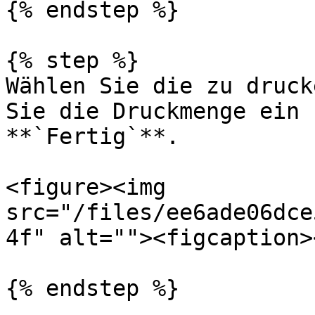
{% endstep %}

{% step %}

Wählen Sie die zu druck
Sie die Druckmenge ein 
**`Fertig`**.

<figure><img 
src="/files/ee6ade06dce
4f" alt=""><figcaption>
{% endstep %}
