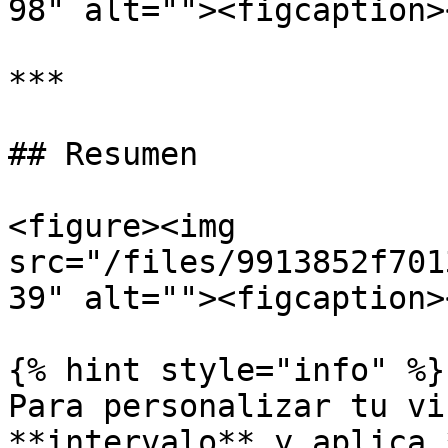
98" alt=""><figcaption>
***

## Resumen

<figure><img 
src="/files/9913852f701
39" alt=""><figcaption>
{% hint style="info" %}

Para personalizar tu vi
**intervalo** y aplica 