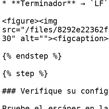
* **Terminador** → `LF`

<figure><img 
src="/files/8292e22362f
30" alt=""><figcaption>
{% endstep %}

{% step %}

### Verifique su config
Pruebe el escáner en la