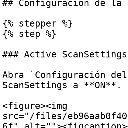
## Configuración de la P
{% stepper %}

{% step %}

### Active ScanSettings

Abra `Configuración del
ScanSettings a **ON**.

<figure><img 
src="/files/eb96aab0f40
6f" alt=""><figcaption>