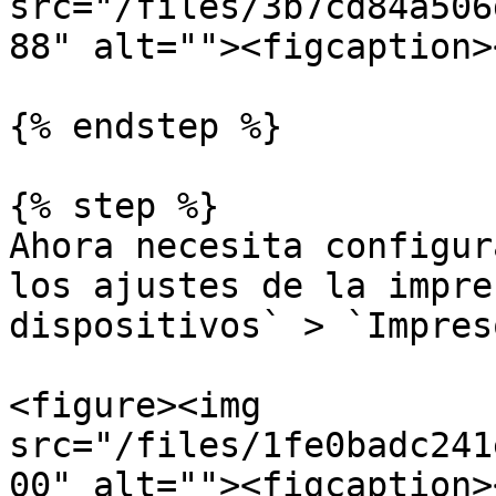
src="/files/3b7cd84a506
88" alt=""><figcaption>
{% endstep %}

{% step %}

Ahora necesita configur
los ajustes de la impre
dispositivos` > `Impres
<figure><img 
src="/files/1fe0badc241
00" alt=""><figcaption>