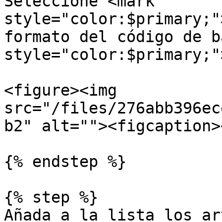
Seleccione <mark 
style="color:$primary;"
formato del código de b
style="color:$primary;"
<figure><img 
src="/files/276abb396ec
b2" alt=""><figcaption>
{% endstep %}

{% step %}

Añada a la lista los ar