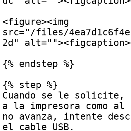
dc" alt=""><figcaption>
<figure><img 
src="/files/4ea7d1c6f4e
2d" alt=""><figcaption>
{% endstep %}

{% step %}

Cuando se le solicite, 
a la impresora como al 
no avanza, intente desc
el cable USB.
