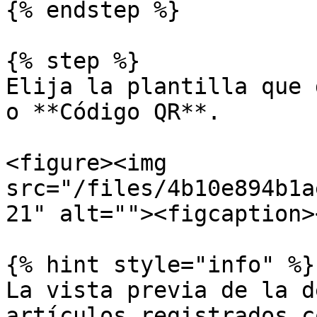
{% endstep %}

{% step %}

Elija la plantilla que 
o **Código QR**.

<figure><img 
src="/files/4b10e894b1a
21" alt=""><figcaption>
{% hint style="info" %}

La vista previa de la d
artículos registrados c