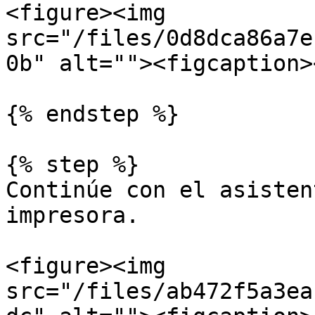
<figure><img 
src="/files/0d8dca86a7e
0b" alt=""><figcaption>
{% endstep %}

{% step %}

Continúe con el asisten
impresora.

<figure><img 
src="/files/ab472f5a3ea