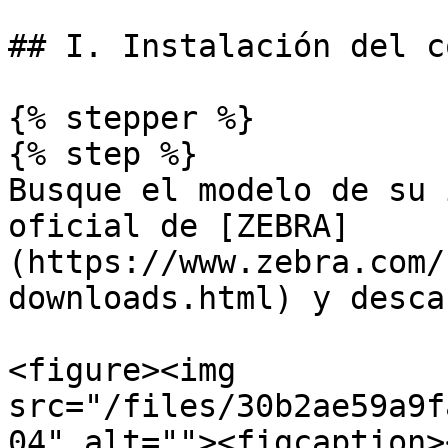
## I. Instalación del c
{% stepper %}

{% step %}

Busque el modelo de su 
oficial de [ZEBRA]
(https://www.zebra.com/
downloads.html) y desca
<figure><img 
src="/files/30b2ae59a9f
04" alt=""><figcaption>