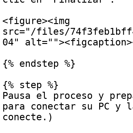
<figure><img 
src="/files/74f3feb1bff
04" alt=""><figcaption>
{% endstep %}

{% step %}

Pausa el proceso y prep
para conectar su PC y l
conecte.)
