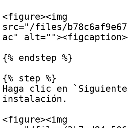
<figure><img 
src="/files/b78c6af9e67
ac" alt=""><figcaption>
{% endstep %}

{% step %}

Haga clic en `Siguiente
instalación.

<figure><img 