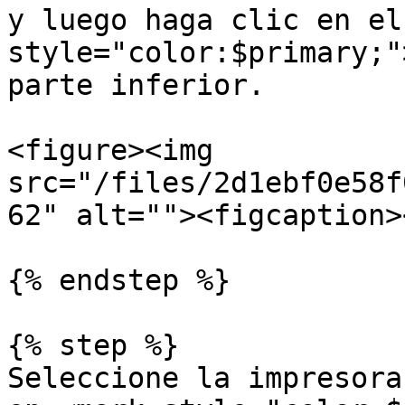
y luego haga clic en el
style="color:$primary;"
parte inferior.

<figure><img 
src="/files/2d1ebf0e58f
62" alt=""><figcaption>
{% endstep %}

{% step %}

Seleccione la impresora