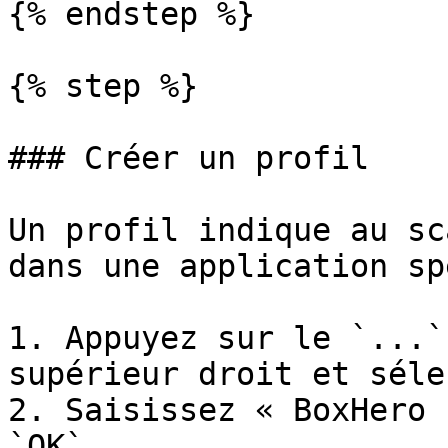
{% endstep %}

{% step %}

### Créer un profil

Un profil indique au sc
dans une application sp
1. Appuyez sur le `...`
supérieur droit et séle
2. Saisissez « BoxHero 
`OK`.
