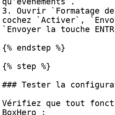
qu’événements`.

3. Ouvrir `Formatage de
cochez `Activer`, `Envo
`Envoyer la touche ENTRÉ
{% endstep %}

{% step %}

### Tester la configurat
Vérifiez que tout fonct
BoxHero :
