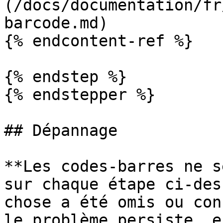
(/docs/documentation/fr
barcode.md)

{% endcontent-ref %}

{% endstep %}

{% endstepper %}

## Dépannage

**Les codes-barres ne s
sur chaque étape ci-des
chose a été omis ou con
le problème persiste, e