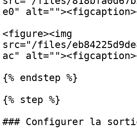
src="/files/818bfa0d67b
e0" alt=""><figcaption>
<figure><img 
src="/files/eb84225d9de
ac" alt=""><figcaption>
{% endstep %}

{% step %}

### Configurer la sortie