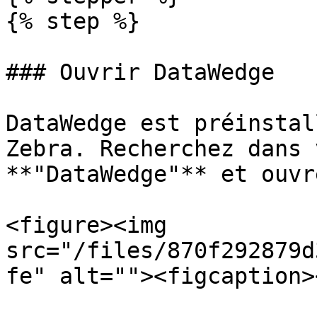
{% step %}

### Ouvrir DataWedge

DataWedge est préinstal
Zebra. Recherchez dans 
**"DataWedge"** et ouvr
<figure><img 
src="/files/870f292879d
fe" alt=""><figcaption>