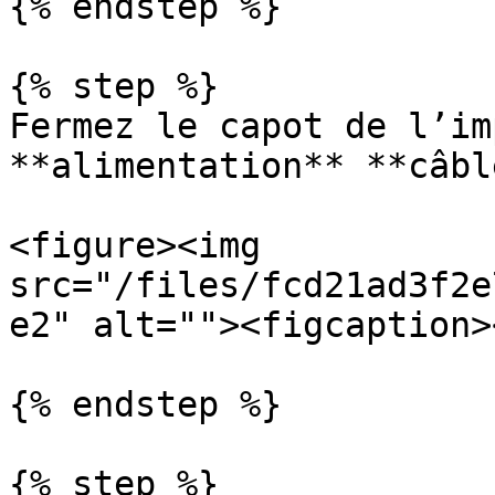
{% endstep %}

{% step %}

Fermez le capot de l’im
**alimentation** **câble
<figure><img 
src="/files/fcd21ad3f2e
e2" alt=""><figcaption>
{% endstep %}

{% step %}
