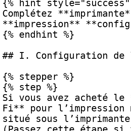
{% hint style="success" 
Complétez **imprimante*
**impression** **config
{% endhint %}

## I. Configuration de 
{% stepper %}

{% step %}

Si vous avez acheté le 
Fi** pour l’impression 
situé sous l’imprimante
(Passez cette étape si 