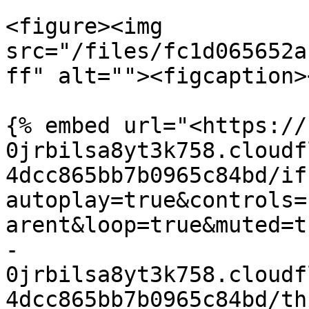
<figure><img 
src="/files/fc1d065652a
ff" alt=""><figcaption>
{% embed url="<https://
0jrbilsa8yt3k758.cloudf
4dcc865bb7b0965c84bd/if
autoplay=true&controls=
arent&loop=true&muted=t
-
0jrbilsa8yt3k758.cloudf
4dcc865bb7b0965c84bd/th