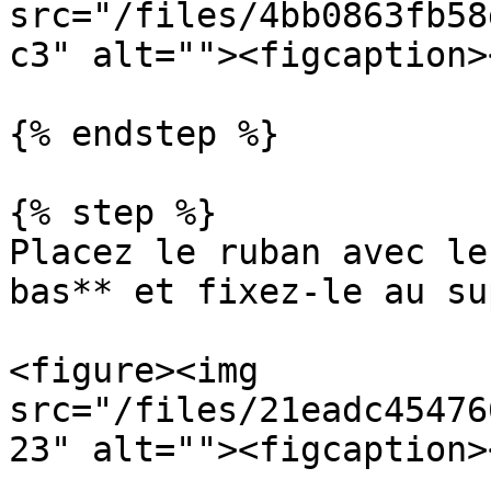
src="/files/4bb0863fb58
c3" alt=""><figcaption>
{% endstep %}

{% step %}

Placez le ruban avec le
bas** et fixez-le au su
<figure><img 
src="/files/21eadc45476
23" alt=""><figcaption>