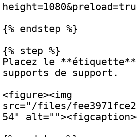
height=1080&preload=tru
{% endstep %}

{% step %}

Placez le **étiquette**
supports de support.

<figure><img 
src="/files/fee3971fce2
54" alt=""><figcaption>