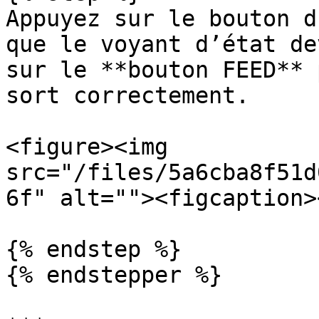
Appuyez sur le bouton d
que le voyant d’état de
sur le **bouton FEED** 
sort correctement.

<figure><img 
src="/files/5a6cba8f51d
6f" alt=""><figcaption>
{% endstep %}

{% endstepper %}
