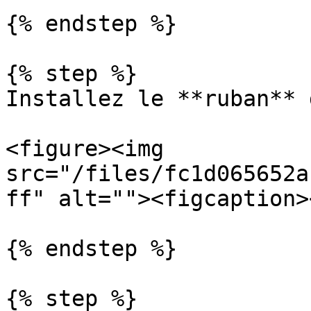
{% endstep %}

{% step %}

Installez le **ruban** 
<figure><img 
src="/files/fc1d065652a
ff" alt=""><figcaption>
{% endstep %}

{% step %}
