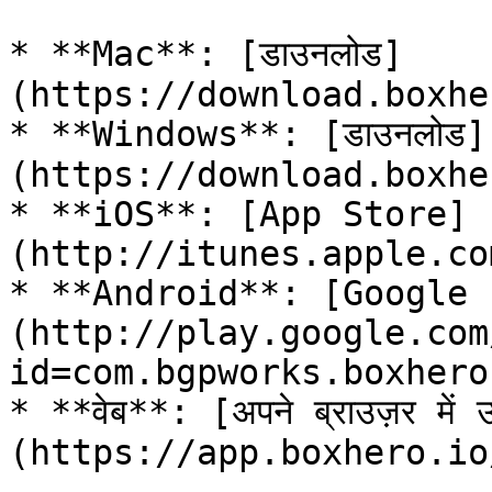
* **Mac**: [डाउनलोड]
(https://download.boxhe
* **Windows**: [डाउनलोड]
(https://download.boxhe
* **iOS**: [App Store]
(http://itunes.apple.co
* **Android**: [Google 
(http://play.google.com
id=com.bgpworks.boxhero)
* **वेब**: [अपने ब्राउज़र में उ
(https://app.boxhero.io/