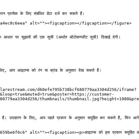
 प्रत्येक के लिए संबंधित डेटा दर्ज कर सकते हैं।

a4ec8c6eea" alt=""><figcaption></figcaption></figure>

 आधार पर सुझावों की एक सूची (अर्थात ऑटोकम्प्लीट सूची) दिखाई देगी।

िए, आप आइटम्स को रंग या ब्रांड के अनुसार देख सकते हैं।

larestream.com/d60efe795b738bcf680779aa3304d256/iframe?
&loop=true&muted=true&poster=https://customer-
80779aa3304d256/thumbnails/thumbnail.jpg?height=1080&pre
 हैं। उदाहरण के लिए, आप पहले प्रकार के अनुसार समूहित कर सकते हैं, फिर आगे 
e6f0c6" alt=""><figcaption><p>आइटम्स को इस प्रकार समूहित करें