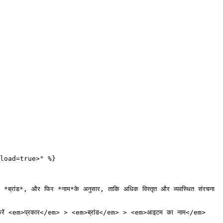
load=true>" %}

*ब्रांड*, और फिर *नाम*के अनुसार, ताकि अधिक विस्तृत और व्यवस्थित संरचना 
 <em>प्रकार</em> > <em>ब्रांड</em> > <em>आइटम का नाम</em>