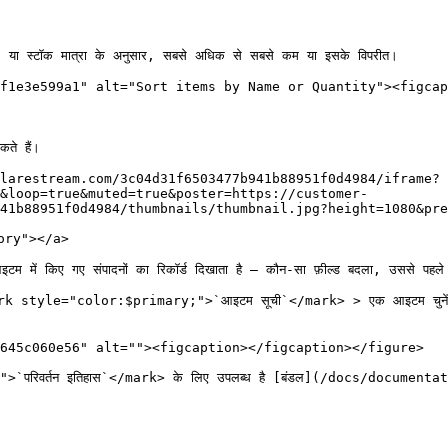
) या स्टॉक मात्रा के अनुसार, सबसे अधिक से सबसे कम या इसके विपरीत।

f1e3e599a1" alt="Sort items by Name or Quantity"><figcap
े हैं।

larestream.com/3c04d31f6503477b941b88951f0d4984/iframe?
&loop=true&muted=true&poster=https://customer-
41b88951f0d4984/thumbnails/thumbnail.jpg?height=1080&pre
ory"></a>

 किए गए संपादनों का रिकॉर्ड दिखाता है — कौन-सा फ़ील्ड बदला, उससे पहले
ए, जाएँ <mark style="color:$primary;">`आइटम सूची`</mark> > एक आइटम
645c060e56" alt=""><figcaption></figcaption></figure>

रिवर्तन इतिहास`</mark> के लिए उपलब्ध है [बंडल](/docs/documen