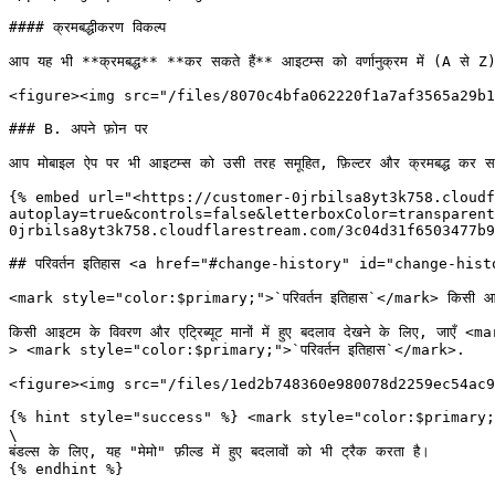
#### क्रमबद्धीकरण विकल्प

आप यह भी **क्रमबद्ध** **कर सकते हैं** आइटम्स को वर्णानुक्रम में (A से Z
<figure><img src="/files/8070c4bfa062220f1a7af3565a29b1
### B. अपने फ़ोन पर

आप मोबाइल ऐप पर भी आइटम्स को उसी तरह समूहित, फ़िल्टर और क्रमबद्ध कर सकत
{% embed url="<https://customer-0jrbilsa8yt3k758.cloudf
autoplay=true&controls=false&letterboxColor=transparent
0jrbilsa8yt3k758.cloudflarestream.com/3c04d31f6503477b9
## परिवर्तन इतिहास <a href="#change-history" id="change-hist
<mark style="color:$primary;">`परिवर्तन इतिहास`</mark> किसी आइटम में
किसी आइटम के विवरण और एट्रिब्यूट मानों में हुए बदलाव देखने के लि
> <mark style="color:$primary;">`परिवर्तन इतिहास`</mark>.

<figure><img src="/files/1ed2b748360e980078d2259ec54ac9
{% hint style="success" %} <mark style="color:$primary;">`प
\

बंडल्स के लिए, यह "मेमो" फ़ील्ड में हुए बदलावों को भी ट्रैक करता है।

{% endhint %}
