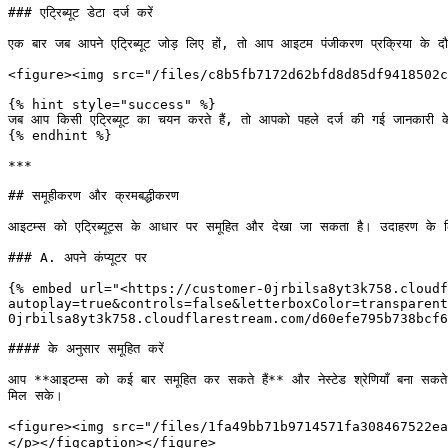
### एट्रिब्यूट डेटा दर्ज करें

एक बार जब आपने एट्रिब्यूट जोड़ लिए हों, तो आप आइटम पंजीकरण प्रक्रिया के दौरान
<figure><img src="/files/c8b5fb7172d62bfd8d85df9418502c
{% hint style="success" %}

जब आप किसी एट्रिब्यूट का चयन करते हैं, तो आपको पहले दर्ज की गई जानकारी के
{% endhint %}

***

## समूहीकरण और क्रमबद्धीकरण

आइटम्स को एट्रिब्यूट्स के आधार पर समूहित और देखा जा सकता है। उदाहरण के ल
### A. अपने कंप्यूटर पर

{% embed url="<https://customer-0jrbilsa8yt3k758.cloudf
autoplay=true&controls=false&letterboxColor=transparent
0jrbilsa8yt3k758.cloudflarestream.com/d60efe795b738bcf6
#### के अनुसार समूहित करें

आप **आइटम्स को कई बार समूहित कर सकते हैं** और नेस्टेड श्रेणियाँ बना सकते
मिल सके।

<figure><img src="/files/1fa49bb71b9714571fa308467522ea659b
</p></figcaption></figure>
