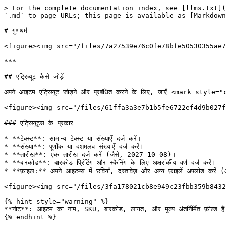
> For the complete documentation index, see [llms.txt](
`.md` to page URLs; this page is available as [Markdown
# गुणधर्म

<figure><img src="/files/7a27539e76c0fe78bfe50530355ae7
***

## एट्रिब्यूट कैसे जोड़ें

अपने आइटम एट्रिब्यूट जोड़ने और प्रबंधित करने के लिए, जाएँ <mark st
<figure><img src="/files/61ffa3a3e7b1b5fe6722ef4d9b027f
### एट्रिब्यूट्स के प्रकार

* **टेक्स्ट**: सामान्य टेक्स्ट या संख्याएँ दर्ज करें।

* **संख्या**: पूर्णांक या दशमलव संख्याएँ दर्ज करें।

* **तारीख**: एक तारीख दर्ज करें (जैसे, 2027-10-08)।

* **बारकोड**: बारकोड प्रिंटिंग और स्कैनिंग के लिए अक्षरांकीय वर्ण दर्ज करें।

* **फ़ाइल:** अपने आइटम्स में छवियाँ, दस्तावेज़ और अन्य फ़ाइलें अपलोड करे
<figure><img src="/files/3fa178021cb8e949c23fbb359b8432
{% hint style="warning" %}

**नोट**: आइटम का नाम, SKU, बारकोड, लागत, और मूल्य अंतर्निर्मित फ़ील्ड हैं — 
{% endhint %}
