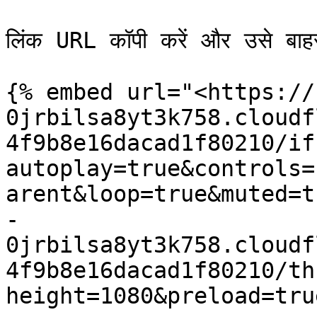
लिंक URL कॉपी करें और उसे बाहरी
{% embed url="<https://
0jrbilsa8yt3k758.cloudf
4f9b8e16dacad1f80210/if
autoplay=true&controls=
arent&loop=true&muted=t
-
0jrbilsa8yt3k758.cloudf
4f9b8e16dacad1f80210/th
height=1080&preload=tru