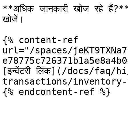
**अधिक जानकारी खोज रहे हैं?** हमा
खोजें।

{% content-ref 
url="/spaces/jeKT9TXNa7
e78775c726371b1a5e8a4b0
[इन्वेंटरी लिंक](/docs/faq
transactions/inventory-