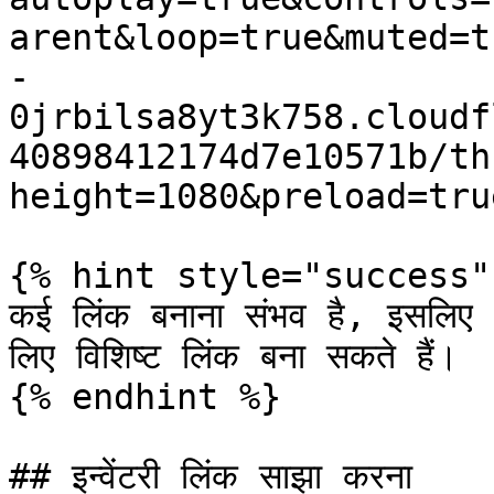
arent&loop=true&muted=t
-
0jrbilsa8yt3k758.cloudf
40898412174d7e10571b/th
height=1080&preload=tru
{% hint style="success" 
कई लिंक बनाना संभव है, इसलिए आ
लिए विशिष्ट लिंक बना सकते हैं।

{% endhint %}

## इन्वेंटरी लिंक साझा करना
