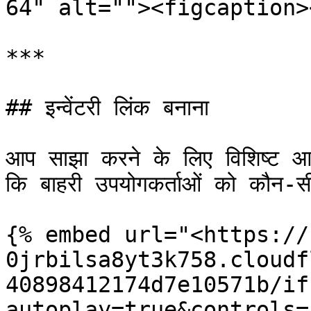
64" alt=""><figcaption>
***

## इन्वेंटरी लिंक बनाना

आप साझा करने के लिए विशिष्ट आ
कि बाहरी उपयोगकर्ताओं को कौन-सी
{% embed url="<https://
0jrbilsa8yt3k758.cloudf
40898412174d7e10571b/if
autoplay=true&controls=