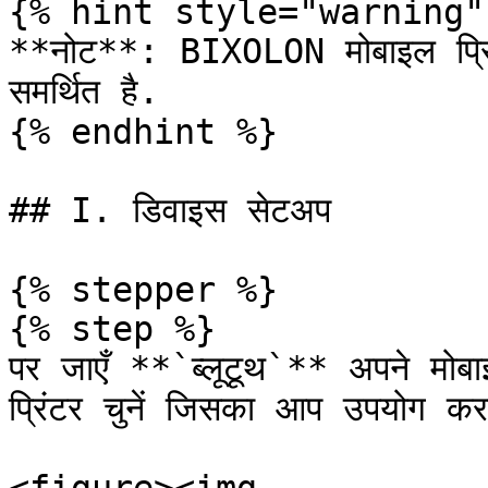
{% hint style="warning" 
**नोट**: BIXOLON मोबाइल प्रि
समर्थित है.

{% endhint %}

## I. डिवाइस सेटअप

{% stepper %}

{% step %}

पर जाएँ **`ब्लूटूथ`** अपने मोबा
प्रिंटर चुनें जिसका आप उपयोग करना