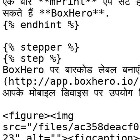
एक बार **mPrint** ऐप सेट हो 
सकते हैं **BoxHero**.

{% endhint %}

{% stepper %}

{% step %}

BoxHero पर बारकोड लेबल बनाएं [व
(http://app.boxhero.io/) (P
आपके मोबाइल डिवाइस पर उपयोग 
<figure><img 
src="/files/ac358deacf0
23" alt=""><figcaption>