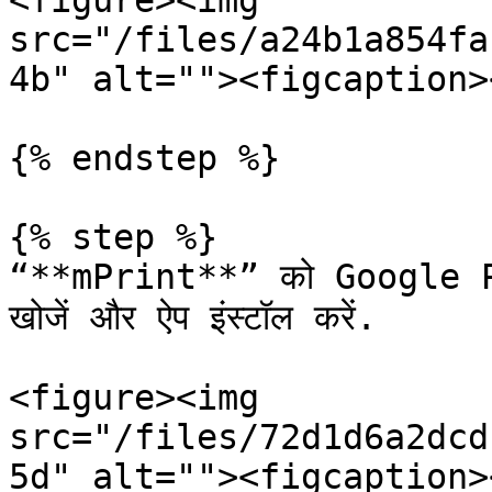
<figure><img 
src="/files/a24b1a854fa
4b" alt=""><figcaption>
{% endstep %}

{% step %}

“**mPrint**” को Google P
खोजें और ऐप इंस्टॉल करें.

<figure><img 
src="/files/72d1d6a2dcd
5d" alt=""><figcaption>