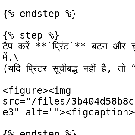
{% endstep %}

{% step %}

टैप करें **`प्रिंट`** बटन औ
में.\

(यदि प्रिंटर सूचीबद्ध नहीं है,
<figure><img 
src="/files/3b404d58b8c
e3" alt=""><figcaption>
{% endstep %}
