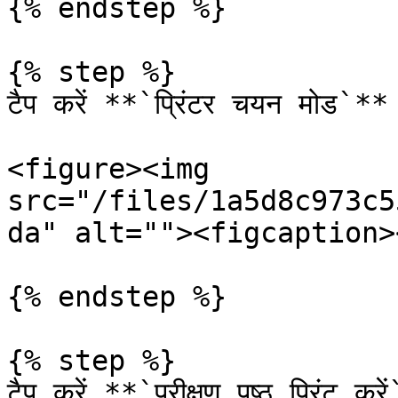
{% endstep %}

{% step %}

टैप करें **`प्रिंटर चयन मोड`** 
<figure><img 
src="/files/1a5d8c973c5
da" alt=""><figcaption>
{% endstep %}

{% step %}

टैप करें **`परीक्षण पृष्ठ प्रिंट कर