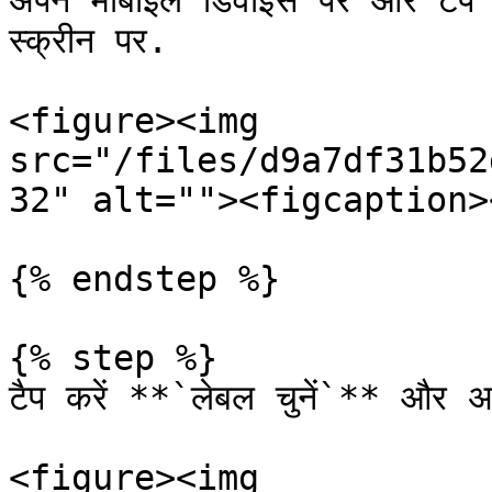
अपने मोबाइल डिवाइस पर और टैप कर
स्क्रीन पर.

<figure><img 
src="/files/d9a7df31b52
32" alt=""><figcaption>
{% endstep %}

{% step %}

टैप करें **`लेबल चुनें`** और अपन
<figure><img 