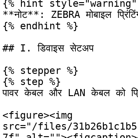
{% hint style="warning" 
**नोट**: ZEBRA मोबाइल प्रिंटि
{% endhint %}

## I. डिवाइस सेटअप

{% stepper %}

{% step %}

पावर केबल और LAN केबल को प्रिं
<figure><img 
src="/files/31b26b1c1b5
7f" alt=""><figcaption>