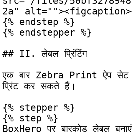
src="/files/50bf3278948
2a" alt=""><figcaption>
{% endstep %}

{% endstepper %}

## II. लेबल प्रिंटिंग

एक बार Zebra Print ऐप सेट 
प्रिंट कर सकते हैं।

{% stepper %}

{% step %}

BoxHero पर बारकोड लेबल बनाएं [व