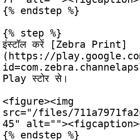
{% endstep %}

{% step %}

इंस्टॉल करें [Zebra Print]
(https://play.google.co
id=com.zebra.channelaps
Play स्टोर से।

<figure><img 
src="/files/711a7971fa2
45" alt=""><figcaption>
{% endstep %}
