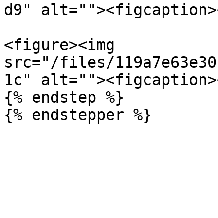
d9" alt=""><figcaption>
<figure><img 
src="/files/119a7e63e30
1c" alt=""><figcaption>
{% endstep %}
