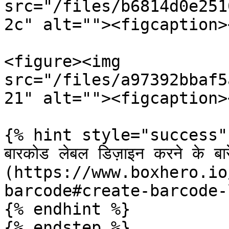
src="/files/b6814d0e251
2c" alt=""><figcaption>
<figure><img 
src="/files/a97392bbaf5
21" alt=""><figcaption>
{% hint style="success" 
बारकोड लेबल डिज़ाइन करने के बारे
(https://www.boxhero.io
barcode#create-barcode-
{% endhint %}

{% endstep %}
