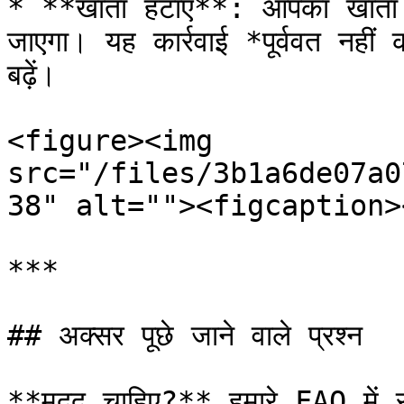
* **खाता हटाएँ**: आपका खाता B
जाएगा। यह कार्रवाई *पूर्ववत नही
बढ़ें।

<figure><img 
src="/files/3b1a6de07a0
38" alt=""><figcaption>
***

## अक्सर पूछे जाने वाले प्रश्न

**मदद चाहिए?** हमारे FAQ में सामा