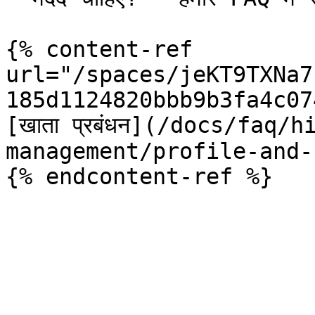
{% content-ref 
url="/spaces/jeKT9TXNa7
185d1124820bbb9b3fa4c07
[खाता प्रबंधन](/docs/faq/
management/profile-and-