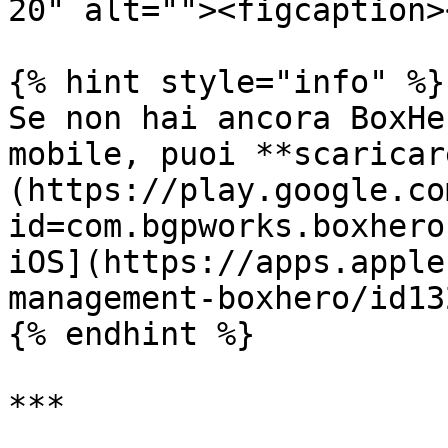
20" alt=""><figcaption>
{% hint style="info" %}

Se non hai ancora BoxHe
mobile, puoi **scaricar
(https://play.google.co
id=com.bgpworks.boxhero
iOS](https://apps.apple
management-boxhero/id13
{% endhint %}

***
