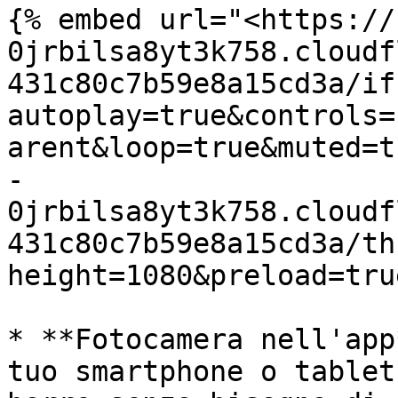
{% embed url="<https://
0jrbilsa8yt3k758.cloudf
431c80c7b59e8a15cd3a/if
autoplay=true&controls=
arent&loop=true&muted=t
-
0jrbilsa8yt3k758.cloudf
431c80c7b59e8a15cd3a/th
height=1080&preload=tru
* **Fotocamera nell'app
tuo smartphone o tablet