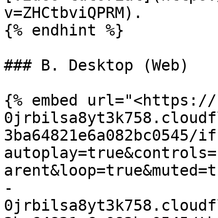
v=ZHCtbviQPRM).

{% endhint %}

### B. Desktop (Web)

{% embed url="<https://
0jrbilsa8yt3k758.cloudf
3ba64821e6a082bc0545/if
autoplay=true&controls=
arent&loop=true&muted=t
-
0jrbilsa8yt3k758.cloudf