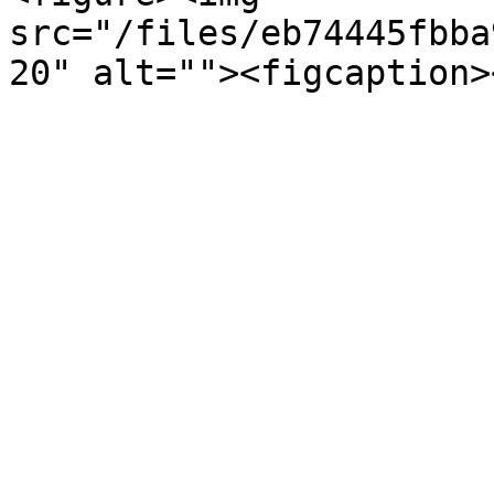
src="/files/eb74445fbba