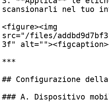
3. **Applica** le etich
scansionarli nel tuo in
<figure><img 
src="/files/addbd9d7bf3
3f" alt=""><figcaption>
***

## Configurazione della
### A. Dispositivo mobil