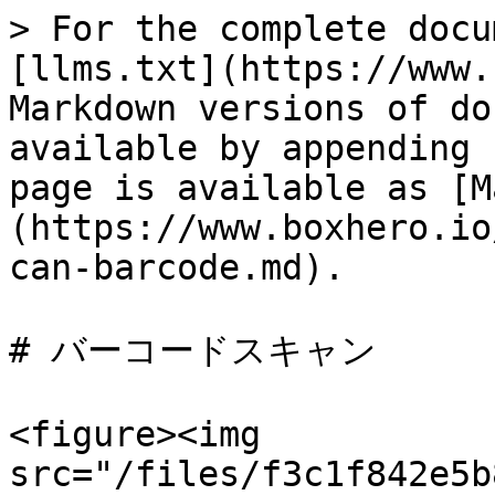
> For the complete docu
[llms.txt](https://www.
Markdown versions of do
available by appending 
page is available as [M
(https://www.boxhero.io
can-barcode.md).

# バーコードスキャン

<figure><img 
src="/files/f3c1f842e5b