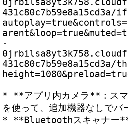
0jrbilsa8yt3k758.cloudf
431c80c7b59e8a15cd3a/if
autoplay=true&controls=
arent&loop=true&muted=t
-
0jrbilsa8yt3k758.cloudf
431c80c7b59e8a15cd3a/th
height=1080&preload=tru
* **アプリ内カメラ**：
を使って、追加機器なしでバ
* **Bluetoothスキャナー