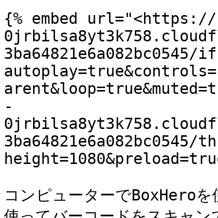
{% embed url="<https://
0jrbilsa8yt3k758.cloudf
3ba64821e6a082bc0545/if
autoplay=true&controls=
arent&loop=true&muted=t
-
0jrbilsa8yt3k758.cloudf
3ba64821e6a082bc0545/th
height=1080&preload=tru
コンピューターでBoxHer
使ってバーコードをスキャンで