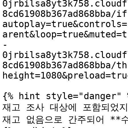
0jrbilsa8yt3k758.cloudf
8cd61908b367ad868bba/if
autoplay=true&controls=
arent&loop=true&muted=t
-
0jrbilsa8yt3k758.cloudf
8cd61908b367ad868bba/th
height=1080&preload=tru
{% hint style="danger" %
재고 조사 대상에 포함되었지
재고 없음으로 간주되어 **수