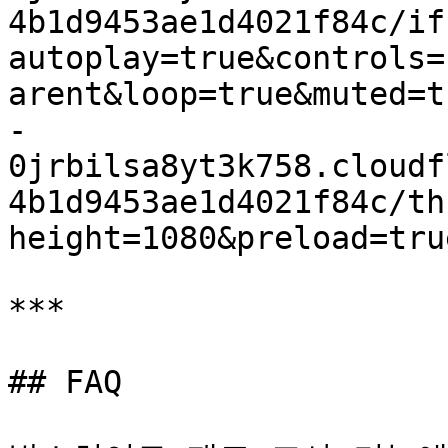
4b1d9453ae1d4021f84c/if
autoplay=true&controls=
arent&loop=true&muted=t
-
0jrbilsa8yt3k758.cloudf
4b1d9453ae1d4021f84c/th
height=1080&preload=tru
***

## FAQ
