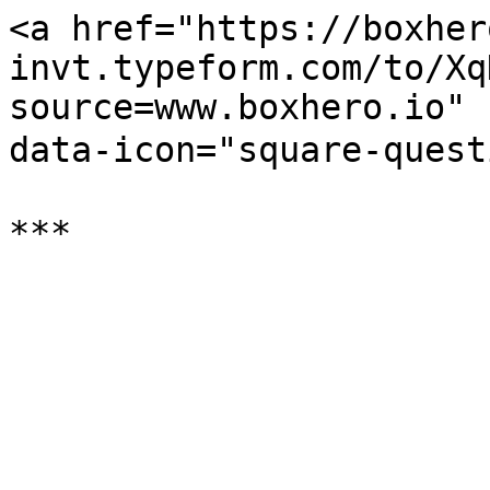
<a href="https://boxher
invt.typeform.com/to/Xq
source=www.boxhero.io" 
data-icon="square-que