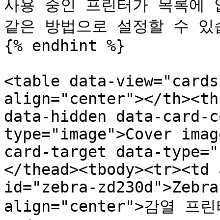
사용 중인 프린터가 목록에 
같은 방법으로 설정할 수 있습
{% endhint %}

<table data-view="cards
align="center"></th><th
data-hidden data-card-c
type="image">Cover imag
card-target data-type="
</thead><tbody><tr><td 
id="zebra-zd230d">Zebra
align="center">감열 프