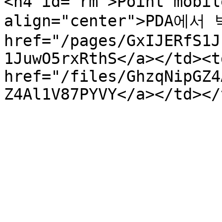
<h4 id="rm">Point mobil
align="center">PDA에서
href="/pages/GxIJERfS1J
1JuwO5rxRthS</a></td><td
href="/files/GhzqNipGZ4