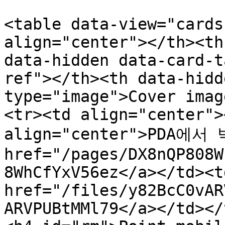
<table data-view="cards
align="center"></th><th
data-hidden data-card-t
ref"></th><th data-hidd
type="image">Cover imag
<tr><td align="center">
align="center">PDA에서
href="/pages/DX8nQP808W
8WhCfYxV56ez</a></td><td
href="/files/y82BcC0vAR
ARVPUBtMMl79</a></td></