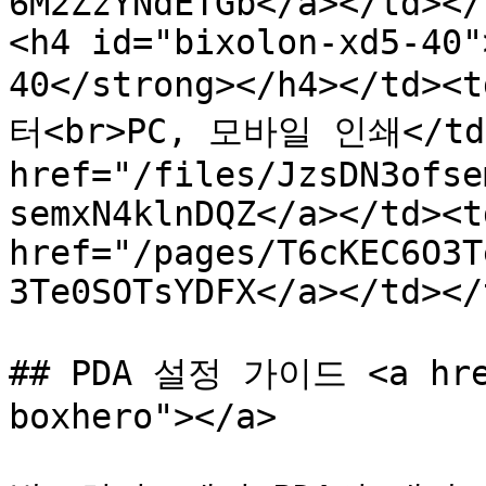
6M2ZzYNdETGb</a></td></
<h4 id="bixolon-xd5-40"
40</strong></h4></td>
터<br>PC, 모바일 인쇄</td>
href="/files/JzsDN3ofse
semxN4klnDQZ</a></td><td
href="/pages/T6cKEC6O3T
3Te0SOTsYDFX</a></td></
## PDA 설정 가이드 <a href
boxhero"></a>
