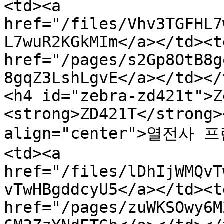
<td><a 
href="/files/Vhv3TGFHL7
L7wuR2KGkMIm</a></td><td
href="/pages/s2Gp8OtB8g
8gqZ3LshLgvE</a></td></
<h4 id="zebra-zd421t">Ze
<strong>ZD421T</strong>
align="center">열전사 
<td><a 
href="/files/lDhIjWMQvT
vTwHBgddcyU5</a></td><td
href="/pages/zuWKSOwy6M