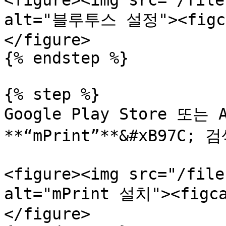
<figure><img src="/file
alt="블루투스 설정"><figca
</figure>

{% endstep %}

{% step %}

Google Play Store 또는 A
**“mPrint”**&#xB97C;
<figure><img src="/file
alt="mPrint 설치"><figca
</figure>
