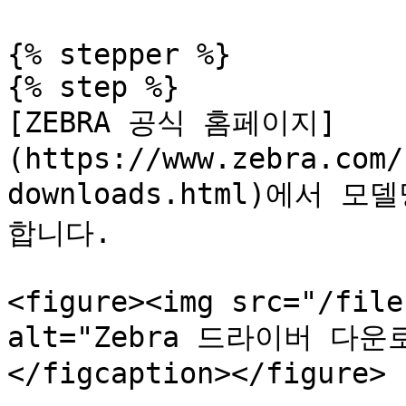
{% stepper %}

{% step %}

[ZEBRA 공식 홈페이지]
(https://www.zebra.com/
downloads.html)에서
합니다.

<figure><img src="/file
alt="Zebra 드라이버 다운로
</figcaption></figure>
