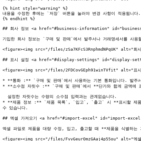
{% hint style="warning" %}

내용을 수정한 후에는 `저장` 버튼을 눌러야 변경 사항이 적용됩니다.

{% endhint %}

## 회사 정보 <a href="#business-information" id="business
기입한 회사 정보는 `구매 및 판매`에서 발주서나 거래명세서를 사용할
<figure><img src="/files/zSa7KFcS3RnphmdNPqUK" alt="회사
## 표시 설정 <a href="#display-settings" id="display-sett
<figure><img src="/files/2FDCovGEph91winTVfit" alt="
* **통화 :** `구매 및 판매`에서 사용하는 기본 통화입니다. 발
* **소수점 자릿수 :** `구매 및 판매`에서 **단가와 합계 금액에
  설정한 자릿수는 수량의 소수점 입력과는 관계없습니다.

* **제품 정보 :** `제품 목록`, `입고`, `출고` 시 **표시
수 있습니다.

## 엑셀 가져오기 <a href="#import-excel" id="import-excel"
엑셀 파일로 제품을 대량 수정, 입고, 출고할 때 **제품을 식별하는 기
<figure><img src="/files/FvvGeurOmzGAaj4p55ou" alt="