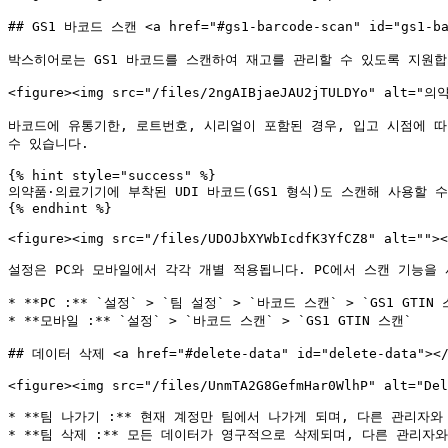
## GS1 바코드 스캔 <a href="#gs1-barcode-scan" id="gs1-bar
박스히어로는 GS1 바코드를 스캔하여 재고를 관리할 수 있도록 지원합니
<figure><img src="/files/2ngAIBjaeJAU2jTULDYo" alt="
바코드에 유통기한, 로트번호, 시리얼이 포함된 경우, 입고 시점에 따라
수 있습니다.

{% hint style="success" %}

의약품·의료기기에 부착된 UDI 바코드(GS1 형식)도 스캔해 사용할 수
{% endhint %}

<figure><img src="/files/UDOJbXYWbIcdfK3YfCZ8" alt=""><
설정은 PC와 모바일에서 각각 개별 적용됩니다. PC에서 스캔 기능을
* **PC :** `설정` > `팀 설정` > `바코드 스캔` > `GS1 GTIN 
* **모바일 :** `설정` > `바코드 스캔` > `GS1 GTIN 스캔`

## 데이터 삭제 <a href="#delete-data" id="delete-data"></
<figure><img src="/files/UnmTA2G8GefmHar0WlhP" alt="Del
* **팀 나가기 :** 현재 계정만 팀에서 나가게 되며, 다른 관리자와
* **팀 삭제 :** 모든 데이터가 영구적으로 삭제되며, 다른 관리자와