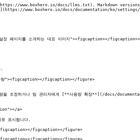
https://www.boxhero.io/docs/llms.txt). Markdown versions
](https://www.boxhero.io/docs/documentation/ko/settings/
="팀 설정 페이지를 소개하는 대표 이미지"><figcaption></figcaption></


량"><figcaption></figcaption></figure>

정하거나 팀 관리자에게 [**사용량 확장**](/docs/documentation
on"></a>

로 표시됩니다.

figcaption></figcaption></figure>

figcaption></figcaption></figure>
