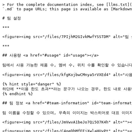
> For the complete documentation index, see [llms.txt](
`.md` to page URLs; this page is available as [Markdown
# 팀 설정

***

<figure><img src="/files/7PIjhM2GIvkMwfYSSTDM" alt
***

## 사용량 <a href="#usage" id="usage"></a>

팀에서 사용 가능한 제품 수, 멤버 수, 위치 수를 확인할 수 있습니다.
<figure><img src="/files/kfgKojbwCMnya5rVXEd4" alt="사용
{% hint style="danger" %}

하단에 **이용 한도 초과**라는 문구가 나오는 경우, 한도 내로 사용량을 조
{% endhint %}

## 팀 정보 <a href="#team-information" id="team-informati
팀 이름을 수정할 수 있으며, 우측의 이미지는 박스히어로 대표 이미지
<figure><img src="/files/JmVwvA1beJo7Qi5O7K4h" alt=""><
<figure><img src="/files/C4oeDhMfEFjXwlaHUvPt" alt=""><