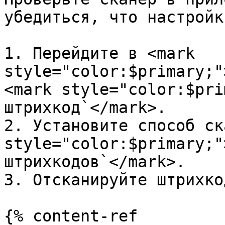
убедиться, что настройк
1. Перейдите в <mark 
style="color:$primary;"
<mark style="color:$pri
штрихкод`</mark>.

2. Установите способ ск
style="color:$primary;"
штрихкодов`</mark>.

3. Отсканируйте штрихкод
{% content-ref 