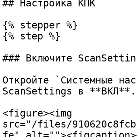
## Настройка КПК

{% stepper %}

{% step %}

### Включите ScanSetting
Откройте `Системные нас
ScanSettings в **ВКЛ**.

<figure><img 
src="/files/910620c8fcb
fe" alt=""><figcaption>