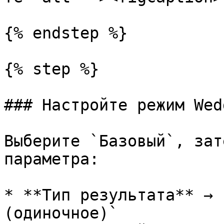
{% endstep %}

{% step %}

### Настройте режим Wedg
Выберите `Базовый`, зат
параметра:

* **Тип результата** → 
(одиночное)`
