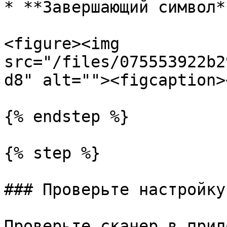
* **Завершающий символ*
<figure><img 
src="/files/075553922b2
d8" alt=""><figcaption>
{% endstep %}

{% step %}

### Проверьте настройку

Проверьте сканер в прил