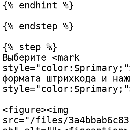
{% endhint %}

{% endstep %}

{% step %}

Выберите <mark 
style="color:$primary;"
формата штрихкода и наж
style="color:$primary;"
<figure><img 
src="/files/3a4bbab6c83