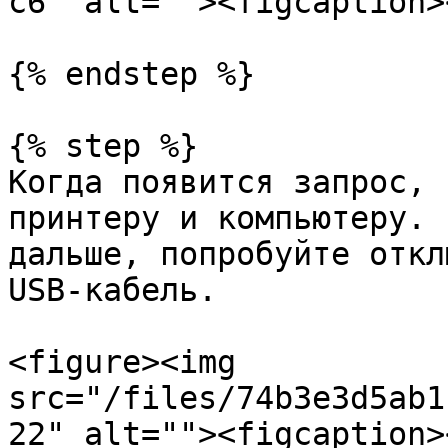
c6" alt=""><figcaption>
{% endstep %}

{% step %}

Когда появится запрос, 
принтеру и компьютеру. 
дальше, попробуйте откл
USB-кабель.

<figure><img 
src="/files/74b3e3d5ab1
22" alt=""><figcaption>