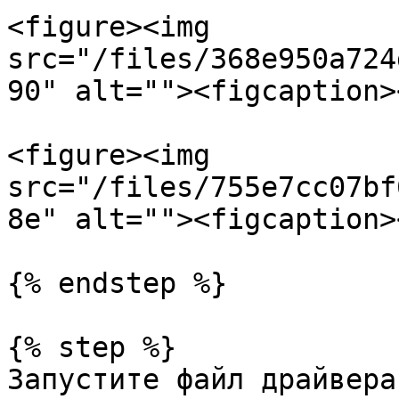
<figure><img 
src="/files/368e950a724
90" alt=""><figcaption>
<figure><img 
src="/files/755e7cc07bf
8e" alt=""><figcaption>
{% endstep %}

{% step %}

Запустите файл драйвера