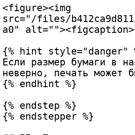
<figure><img 
src="/files/b412ca9d811
a0" alt=""><figcaption>
{% hint style="danger" %
Если размер бумаги в на
неверно, печать может б
{% endhint %}

{% endstep %}

{% endstepper %}
