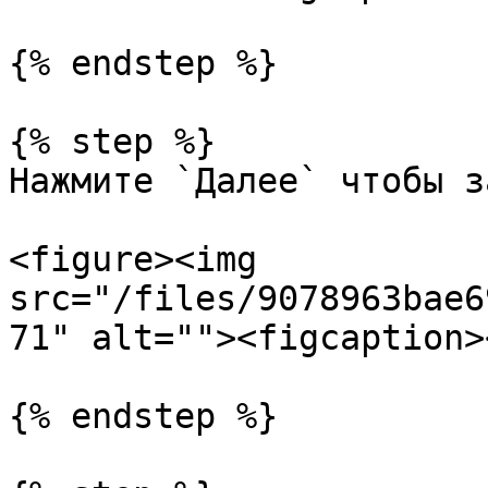
{% endstep %}

{% step %}

Нажмите `Далее` чтобы з
<figure><img 
src="/files/9078963bae6
71" alt=""><figcaption>
{% endstep %}
