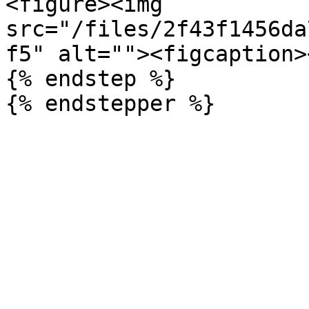
<figure><img 
src="/files/2f43f1456da
f5" alt=""><figcaption>
{% endstep %}
