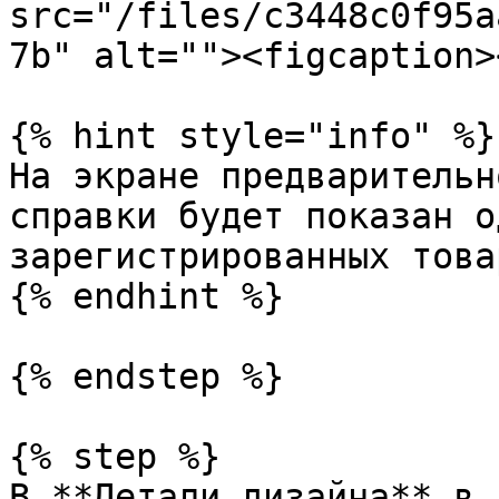
src="/files/c3448c0f95a
7b" alt=""><figcaption>
{% hint style="info" %}

На экране предварительн
справки будет показан о
зарегистрированных товар
{% endhint %}

{% endstep %}

{% step %}

В **Детали дизайна** в 