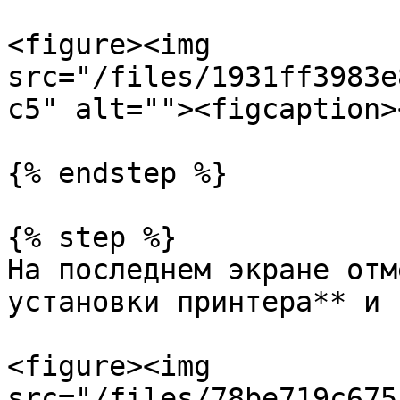
<figure><img 
src="/files/1931ff3983e
c5" alt=""><figcaption>
{% endstep %}

{% step %}

На последнем экране отм
установки принтера** и 
<figure><img 
src="/files/78be719c675