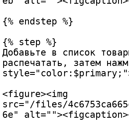
eb" alt=""><figcaption>
{% endstep %}

{% step %}

Добавьте в список товар
распечатать, затем нажм
style="color:$primary;"
<figure><img 
src="/files/4c6753ca665
6e" alt=""><figcaption>