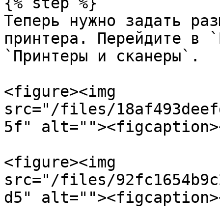
{% step %}

Теперь нужно задать раз
принтера. Перейдите в `
`Принтеры и сканеры`.

<figure><img 
src="/files/18af493deef
5f" alt=""><figcaption>
<figure><img 
src="/files/92fc1654b9c
d5" alt=""><figcaption>