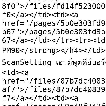
8f0">/files/fd14f523000
f0</a></td><td><a 
href="/pages/5b0e303fd9
b67">/pages/5b0e303fd9b
67</a></td></tr><tr><td
PM90</strong></h4></td><
ScanSetting เอาต์พุตคีย์บ
<td><a 
href="/files/87b7dc4083
af7">/files/87b7dc40839
f7</a></td><td><a 