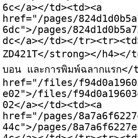
6c</a></td><td><a 
href="/pages/824d1d0b5a
6dc">/pages/824d1d0b5a7
dc</a></td></tr><tr><td
ZD421T</strong></h4></td><
บอน และการพิมพ์ฉลากแรก</t
href="/files/f94d0a1960
e02">/files/f94d0a19603
02</a></td><td><a 
href="/pages/8a7a6f6227
44c">/pages/8a7a6f6227e