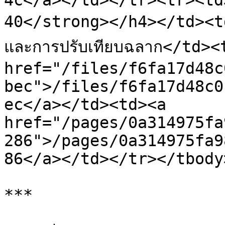
4c</a></td></tr><tr><td
40</strong></h4></td><td>ก
และการปรับเทียบฉลาก</td><
href="/files/f6fa17d48c
bec">/files/f6fa17d48c0
ec</a></td><td><a 
href="/pages/0a314975fa
286">/pages/0a314975fa9
86</a></td></tr></tbody
***
