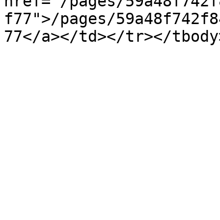
href="/pages/59a48f742f
f77">/pages/59a48f742f8