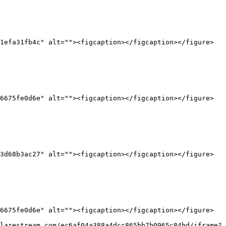
1efa31fb4c" alt=""><figcaption></figcaption></figure>

6675fe0d6e" alt=""><figcaption></figcaption></figure>

3d68b3ac27" alt=""><figcaption></figcaption></figure>

6675fe0d6e" alt=""><figcaption></figcaption></figure>

larestream.com/ec6af04a388a4dcc865bb7b0965c84bd/iframe?