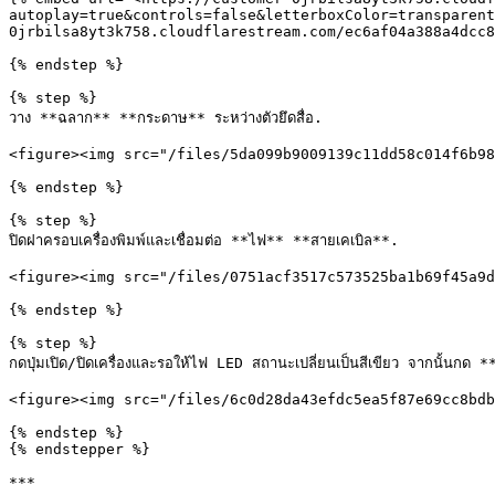
autoplay=true&controls=false&letterboxColor=transparent
0jrbilsa8yt3k758.cloudflarestream.com/ec6af04a388a4dcc8
{% endstep %}

{% step %}

วาง **ฉลาก** **กระดาษ** ระหว่างตัวยึดสื่อ.

<figure><img src="/files/5da099b9009139c11dd58c014f6b98
{% endstep %}

{% step %}

ปิดฝาครอบเครื่องพิมพ์และเชื่อมต่อ **ไฟ** **สายเคเบิล**.

<figure><img src="/files/0751acf3517c573525ba1b69f45a9d
{% endstep %}

{% step %}

กดปุ่มเปิด/ปิดเครื่องและรอให้ไฟ LED สถานะเปลี่ยนเป็นสีเขียว จากนั้นกด 
<figure><img src="/files/6c0d28da43efdc5ea5f87e69cc8bdb
{% endstep %}

{% endstepper %}

***
