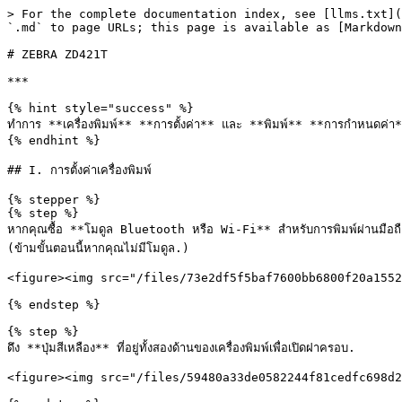
> For the complete documentation index, see [llms.txt](
`.md` to page URLs; this page is available as [Markdown
# ZEBRA ZD421T

***

{% hint style="success" %}

ทำการ **เครื่องพิมพ์** **การตั้งค่า** และ **พิมพ์** **การกำหนดค่า*
{% endhint %}

## I. การตั้งค่าเครื่องพิมพ์

{% stepper %}

{% step %}

หากคุณซื้อ **โมดูล Bluetooth หรือ Wi-Fi** สำหรับการพิมพ์ผ่านมือถือ ให้เ
(ข้ามขั้นตอนนี้หากคุณไม่มีโมดูล.)

<figure><img src="/files/73e2df5f5baf7600bb6800f20a1552
{% endstep %}

{% step %}

ดึง **ปุ่มสีเหลือง** ที่อยู่ทั้งสองด้านของเครื่องพิมพ์เพื่อเปิดฝาครอบ.

<figure><img src="/files/59480a33de0582244f81cedfc698d2