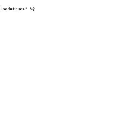
load=true>" %}
