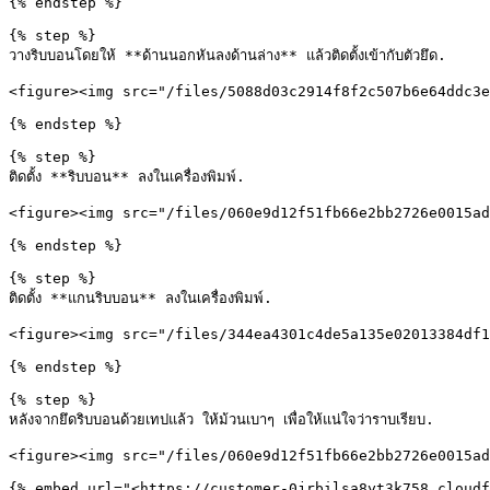
{% endstep %}

{% step %}

วางริบบอนโดยให้ **ด้านนอกหันลงด้านล่าง** แล้วติดตั้งเข้ากับตัวยึด.

<figure><img src="/files/5088d03c2914f8f2c507b6e64ddc3e
{% endstep %}

{% step %}

ติดตั้ง **ริบบอน** ลงในเครื่องพิมพ์.

<figure><img src="/files/060e9d12f51fb66e2bb2726e0015ad
{% endstep %}

{% step %}

ติดตั้ง **แกนริบบอน** ลงในเครื่องพิมพ์.

<figure><img src="/files/344ea4301c4de5a135e02013384df1
{% endstep %}

{% step %}

หลังจากยึดริบบอนด้วยเทปแล้ว ให้ม้วนเบาๆ เพื่อให้แน่ใจว่าราบเรียบ.

<figure><img src="/files/060e9d12f51fb66e2bb2726e0015ad
{% embed url="<https://customer-0jrbilsa8yt3k758.cloudf