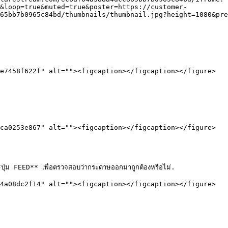
&loop=true&muted=true&poster=https://customer-
65bb7b0965c84bd/thumbnails/thumbnail.jpg?height=1080&pre
e7458f622f" alt=""><figcaption></figcaption></figure>

ca0253e867" alt=""><figcaption></figcaption></figure>

**ปุ่ม FEED** เพื่อตรวจสอบว่ากระดาษออกมาถูกต้องหรือไม่.

4a08dc2f14" alt=""><figcaption></figcaption></figure>
