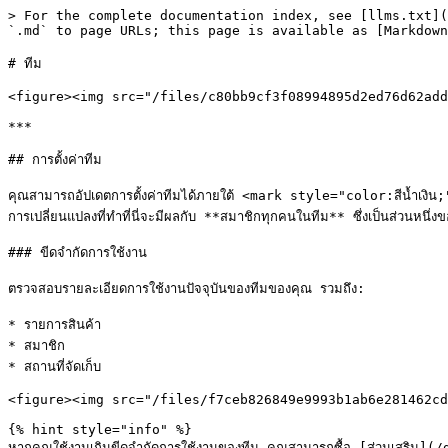
> For the complete documentation index, see [llms.txt](
`.md` to page URLs; this page is available as [Markdown
# ทีม

<figure><img src="/files/c80bb9cf3f08994895d2ed76d62add
***

## การตั้งค่าทีม

คุณสามารถอัปเดตการตั้งค่าทีมได้ภายใต้ <mark style="color:สีน้ำเงิ
การเปลี่ยนแปลงที่ทำที่นี่จะมีผลกับ **สมาชิกทุกคนในทีม** ซึ่งเป็นส่วนหนึ่ง
### ขีดจำกัดการใช้งาน

ตรวจสอบรายละเอียดการใช้งานปัจจุบันของทีมของคุณ รวมถึง:

* รายการสินค้า

* สมาชิก

* สถานที่จัดเก็บ

<figure><img src="/files/f7ceb826849e9993b1ab6e281462cd
{% hint style="info" %}

หากคุณใช้งานเกินขีดจำกัดการใช้งานของทีม คุณสามารถซื้อ [ส่วนเสริม](