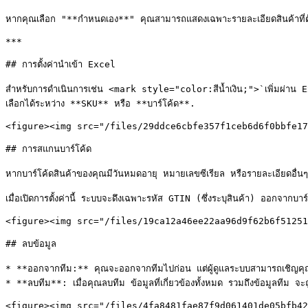
หากคุณเลือก "**กำหนดเอง**" คุณสามารถแสดงเฉพาะรายละเอียดสินค้าที่ต้อ
***

## การตั้งค่านำเข้า Excel

สำหรับการดำเนินการเช่น <mark style="color:สีน้ำเงิน;">`เพิ่มผ่าน
เลือกได้ระหว่าง **SKU** หรือ **บาร์โค้ด**.

<figure><img src="/files/29ddce6cbfe357f1ceb6d6f0bbfe17
## การสแกนบาร์โค้ด

หากบาร์โค้ดสินค้าของคุณมีวันหมดอายุ หมายเลขซีเรียล หรือรายละเอียดอื่นๆ 
เมื่อเปิดการตั้งค่านี้ ระบบจะดึงเฉพาะรหัส GTIN (ซึ่งระบุสินค้า) ออกจากบาร์โ
<figure><img src="/files/19ca12a46ee22aa96d9f62b6f51251
## ลบข้อมูล

* **ออกจากทีม:** คุณจะออกจากทีมไปก่อน แต่ผู้ดูแลระบบสามารถเชิญคุณกล
* **ลบทีม**: เมื่อคุณลบทีม ข้อมูลที่เกี่ยวข้องทั้งหมด รวมถึงข้อมูลทีม จ
<figure><img src="/files/4fa8481fae87f9d061401de05bfb42