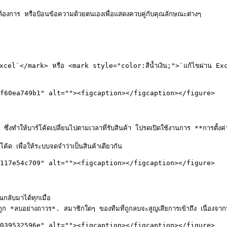
งการ หรือป้อนข้อความด้วยตนเองเพื่อแสดงควบคู่กับคุณลักษณะต่างๆ

 Excel`</mark> หรือ <mark style="color:สีน้ำเงิน;">`แก้ไขผ่าน Exc
f60ea749b1" alt=""><figcaption></figcaption></figure>

ซึ่งทำให้บาร์โค้ดเปลี่ยนไปตามเวลาที่รับสินค้า โปรดเปิดใช้งานการ **การตั้
ค้ด เพื่อให้ระบบจดจำว่าเป็นสินค้าเดียวกัน

117e54c709" alt=""><figcaption></figcaption></figure>

ับมาได้ทุกเมื่อ

ะถูก *ลบอย่างถาวร*. สมาชิกใดๆ ของทีมที่ถูกลบจะสูญเสียการเข้าถึง เนื่องจาก
039532596e" alt=""><figcaption></figcaption></figure>
