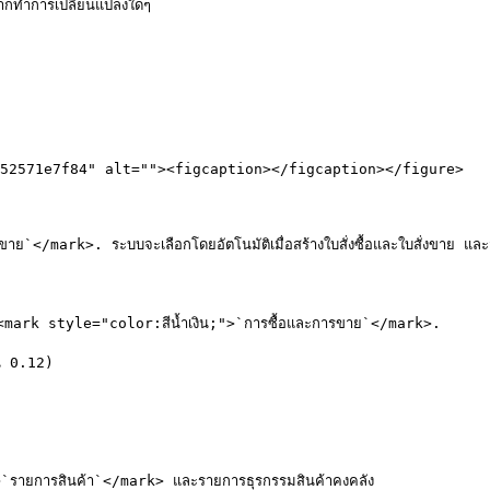
กทำการเปลี่ยนแปลงใดๆ

52571e7f84" alt=""><figcaption></figcaption></figure>

ย`</mark>. ระบบจะเลือกโดยอัตโนมัติเมื่อสร้างใบสั่งซื้อและใบสั่งขาย และสาม
<mark style="color:สีน้ำเงิน;">`การซื้อและการขาย`</mark>.

น 0.12)

>`รายการสินค้า`</mark> และรายการธุรกรรมสินค้าคงคลัง
