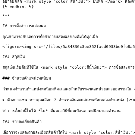
อย่าลืมคลิก <mark style="color:สีน้ำเงิน;">`บันทึก`</mark> หลังจา
{% endhint %}

***

## การตั้งค่าการแสดงผล

คุณสามารถอัปเดตการตั้งค่าการแสดงผลของทีมได้ทุกเมื่อ

<figure><img src="/files/5a34836c3ee352facd0933be0fe8a5
### สกุลเงิน

สกุลเงินเริ่มต้นที่ใช้ใน <mark style="color:สีน้ำเงิน;">`การซื้อและการขา
### จำนวนตำแหน่งทศนิยม

กำหนดจำนวนตำแหน่งทศนิยมที่จะแสดงสำหรับราคาต่อหน่วยและยอดรวมใน 
> ตัวอย่างเช่น หากคุณเลือก 2 จำนวนเงินจะแสดงทศนิยมสองตำแหน่ง (เช่
※ การตั้งค่านี้ไม่ได้ *ไม่* มีผลต่อวิธีที่คุณป้อนค่าทศนิยมของจำนวน

### รายละเอียดสินค้า

เลือกว่าจะแสดงรายละเอียดสินค้าใดใน <mark style="color:สีน้ำเงิน;"