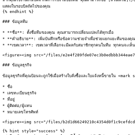
แสดงในรอบบิลถัดไปของคุณ

{% endhint %}

### ข้อมูลทีม

* **ชื่อ**: ตั้งชื่อทีมของคุณ คุณสามารถเปลี่ยนแปลงได้ทุกเมื่อ

* **คำอธิบาย**: เพิ่มบันทึกหรือข้อความช่วยจำเพื่อช่วยแยกแยะทีมของ
* **เขตเวลา**: เขตเวลาที่เลือกจะมีผลกับสมาชิกทุกคนในทีม ทุกคนจะเห็นการ
<figure><img src="/files/e2e4f289fde07ec3b0edbbb344eae7
### ข้อมูลธุรกิจ

ข้อมูลธุรกิจที่คุณป้อนจะถูกใช้เมื่อสร้างใบสั่งซื้อและใบแจ้งหนี้ขายใน 
* ชื่อ

* เลขทะเบียนธุรกิจ

* ที่อยู่

* ผู้ติดต่อ/ผู้แทน

* หมายเลขโทรศัพท์

<figure><img src="/files/b2d1d66249210c4354d0f1c9cefdcd
{% hint style="success" %}
