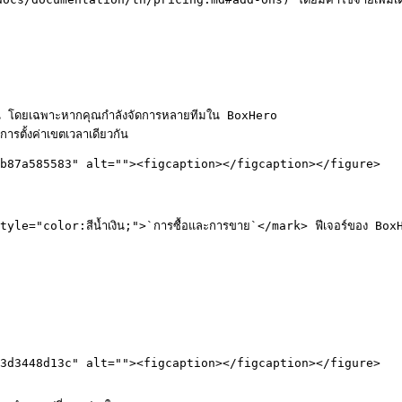
คุณ โดยเฉพาะหากคุณกำลังจัดการหลายทีมใน BoxHero

ตั้งค่าเขตเวลาเดียวกัน

b87a585583" alt=""><figcaption></figcaption></figure>

<mark style="color:สีน้ำเงิน;">`การซื้อและการขาย`</mark> ฟีเจอร์ของ Box
3d3448d13c" alt=""><figcaption></figcaption></figure>
