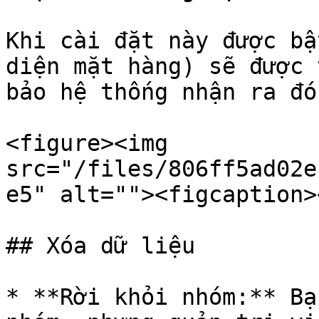
Khi cài đặt này được bậ
diện mặt hàng) sẽ được 
bảo hệ thống nhận ra đó
<figure><img 
src="/files/806ff5ad02e
e5" alt=""><figcaption>
## Xóa dữ liệu

* **Rời khỏi nhóm:** Bạ