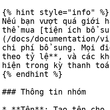
{% hint style="info" %}

Nếu bạn vượt quá giới h
thể mua [tiện ích bổ su
(/docs/documentation/vi
chi phí bổ sung. Mọi đi
theo tỷ lệ**, và các kh
hiện trong kỳ thanh toá
{% endhint %}

### Thông tin nhóm

* **Tên**: Tạo tên cho 