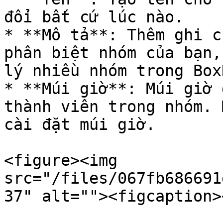
đổi bất cứ lúc nào.

* **Mô tả**: Thêm ghi c
phân biệt nhóm của bạn,
lý nhiều nhóm trong Box
* **Múi giờ**: Múi giờ 
thành viên trong nhóm. 
cài đặt múi giờ.

<figure><img 
src="/files/067fb686691
37" alt=""><figcaption>