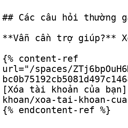
## Các câu hỏi thường gặ
**Vẫn cần trợ giúp?** X
{% content-ref 
url="/spaces/ZTj6bpOuH6
bc0b75192cb5081d497c146
[Xóa tài khoản của bạn]
khoan/xoa-tai-khoan-cua