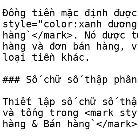
Đồng tiền mặc định được
style="color:xanh dương
hàng`</mark>. Nó được t
hàng và đơn bán hàng, v
loại tiền khác.

### Số chữ số thập phân

Thiết lập số chữ số thậ
và tổng trong <mark sty
hàng & Bán hàng`</mark>.