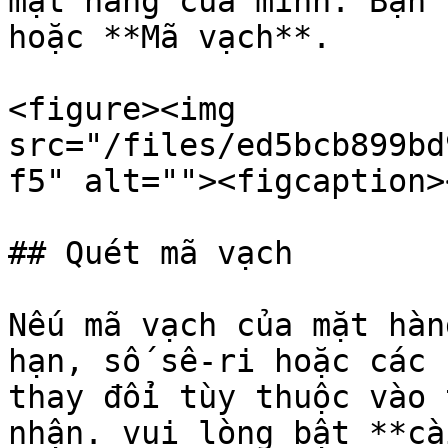
mặt hàng của mình. Bạn 
hoặc **Mã vạch**.

<figure><img 
src="/files/ed5bcb899bd
f5" alt=""><figcaption>
## Quét mã vạch

Nếu mã vạch của mặt hàn
hạn, số sê-ri hoặc các 
thay đổi tùy thuộc vào 
nhận. vui lòng bật **cà