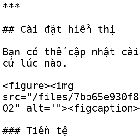
***

## Cài đặt hiển thị

Bạn có thể cập nhật cài
cứ lúc nào.

<figure><img 
src="/files/7bb65e930f8
02" alt=""><figcaption>
### Tiền tệ
