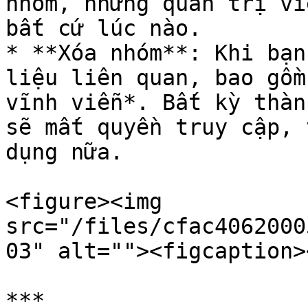
nhóm, nhưng quản trị vi
bất cứ lúc nào.

* **Xóa nhóm**: Khi bạn
liệu liên quan, bao gồm
vĩnh viễn*. Bất kỳ thàn
sẽ mất quyền truy cập, 
dụng nữa.

<figure><img 
src="/files/cfac4062000
03" alt=""><figcaption>
***
