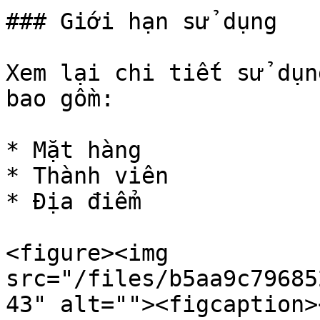
### Giới hạn sử dụng

Xem lại chi tiết sử dụn
bao gồm:

* Mặt hàng

* Thành viên

* Địa điểm

<figure><img 
src="/files/b5aa9c79685
43" alt=""><figcaption>