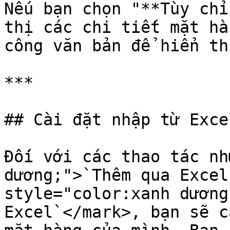
Nếu bạn chọn "**Tùy chỉ
thị các chi tiết mặt hà
công văn bản để hiển th
***

## Cài đặt nhập từ Excel
Đối với các thao tác nh
dương;">`Thêm qua Excel
style="color:xanh dương
Excel`</mark>, bạn sẽ c