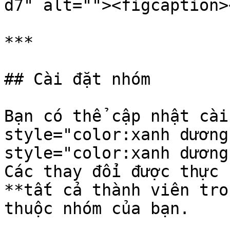
d7" alt=""><figcaption>
***

## Cài đặt nhóm

Bạn có thể cập nhật cài
style="color:xanh dương
style="color:xanh dương
Các thay đổi được thực 
**tất cả thành viên tro
thuộc nhóm của bạn.
