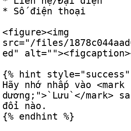
* Liên hệ/Đại diện

* Số điện thoại

<figure><img 
src="/files/1878c044aad
ed" alt=""><figcaption>
{% hint style="success" 
Hãy nhớ nhấp vào <mark 
dương;">`Lưu`</mark> sa
đổi nào.

{% endhint %}
