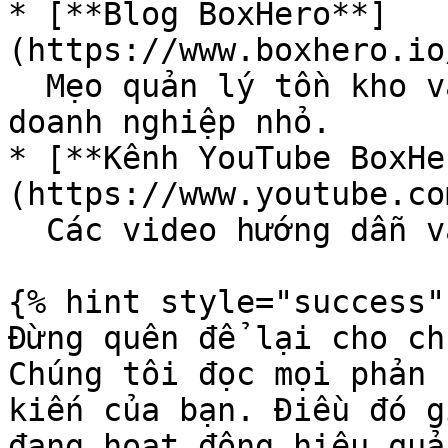
* [**Blog BoxHero**]
(https://www.boxhero.io
  Mẹo quản lý tồn kho và hướng dẫn thực tế cho 
doanh nghiệp nhỏ.

* [**Kênh YouTube BoxHe
(https://www.youtube.co
  Các video hướng dẫn và giới thiệu sản phẩm.

{% hint style="success" 
Đừng quên để lại cho ch
Chúng tôi đọc mọi phản 
kiến của bạn. Điều đó g
đang hoạt động hiệu quả