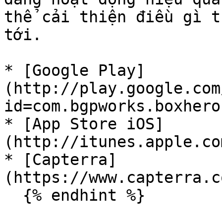
thể cải thiện điều gì t
tới.

* [Google Play]
(http://play.google.com
id=com.bgpworks.boxhero)
* [App Store iOS]
(http://itunes.apple.co
* [Capterra]
(https://www.capterra.c