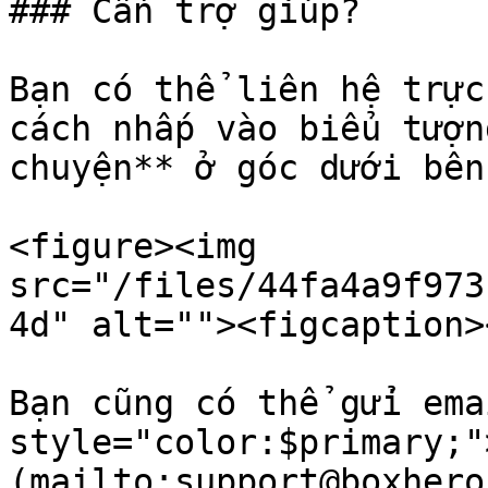
### Cần trợ giúp?

Bạn có thể liên hệ trực
cách nhấp vào biểu tượn
chuyện** ở góc dưới bên
<figure><img 
src="/files/44fa4a9f973
4d" alt=""><figcaption>
Bạn cũng có thể gửi ema
style="color:$primary;"
(mailto:support@boxhero