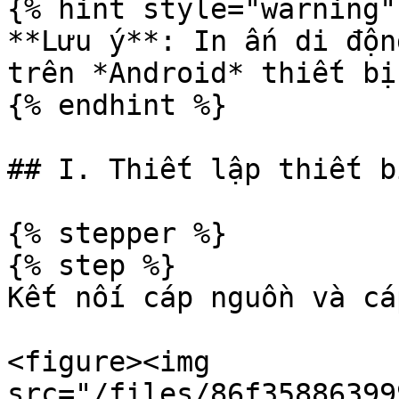
{% hint style="warning" 
**Lưu ý**: In ấn di độn
trên *Android* thiết bị.
{% endhint %}

## I. Thiết lập thiết bị
{% stepper %}

{% step %}

Kết nối cáp nguồn và cá
<figure><img 
src="/files/86f35886399