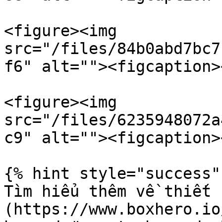
<figure><img 
src="/files/84b0abd7bc7
f6" alt=""><figcaption>
<figure><img 
src="/files/6235948072a
c9" alt=""><figcaption>
{% hint style="success" 
Tìm hiểu thêm về thiết 
(https://www.boxhero.io