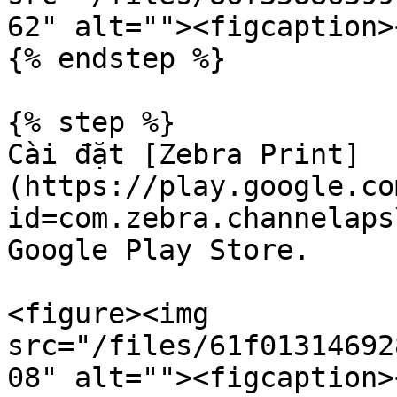
62" alt=""><figcaption>
{% endstep %}

{% step %}

Cài đặt [Zebra Print]
(https://play.google.co
id=com.zebra.channelaps
Google Play Store.

<figure><img 
src="/files/61f01314692
08" alt=""><figcaption>