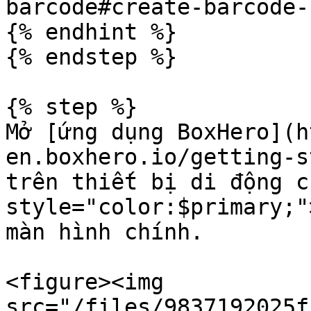
barcode#create-barcode-
{% endhint %}

{% endstep %}

{% step %}

Mở [ứng dụng BoxHero](h
en.boxhero.io/getting-s
trên thiết bị di động c
style="color:$primary;"
màn hình chính.

<figure><img 
src="/files/9837192025f