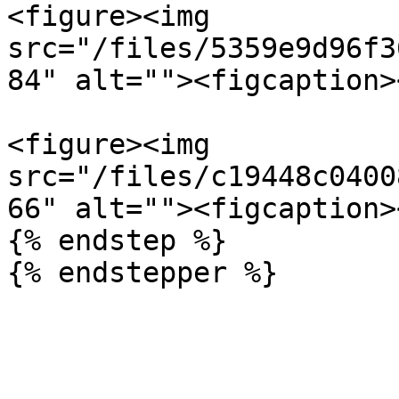
<figure><img 
src="/files/5359e9d96f3
84" alt=""><figcaption>
<figure><img 
src="/files/c19448c0400
66" alt=""><figcaption>
{% endstep %}
