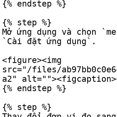
{% endstep %}

{% step %}

Mở ứng dụng và chọn `me
`Cài đặt ứng dụng`.

<figure><img 
src="/files/ab97bb0c0e6
a2" alt=""><figcaption>
{% endstep %}

{% step %}

Thay đổi đơn vị đo sang