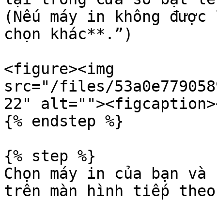
(Nếu máy in không được 
chọn khác**.”)

<figure><img 
src="/files/53a0e779058
22" alt=""><figcaption>
{% endstep %}

{% step %}

Chọn máy in của bạn và 
trên màn hình tiếp theo