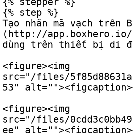
{% stepper %}

{% step %}

Tạo nhãn mã vạch trên B
(http://app.boxhero.io/
dùng trên thiết bị di đ
<figure><img 
src="/files/5f85d88631a
53" alt=""><figcaption>
<figure><img 
src="/files/0cdd3c0bb49
ee" alt=""><figcaption>