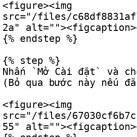
<figure><img 
src="/files/c68df8831af
2a" alt=""><figcaption>
{% endstep %}

{% step %}

Nhấn `Mở Cài đặt` và ch
(Bỏ qua bước này nếu đã
<figure><img 
src="/files/67030cf6b7c
55" alt=""><figcaption>