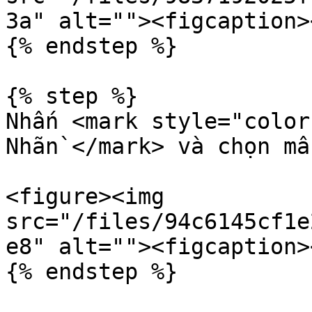
3a" alt=""><figcaption>
{% endstep %}

{% step %}

Nhấn <mark style="color
Nhãn`</mark> và chọn mẫ
<figure><img 
src="/files/94c6145cf1e
e8" alt=""><figcaption>
{% endstep %}
