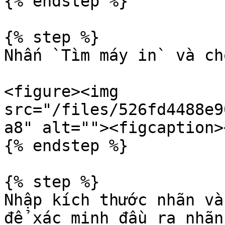
{% endstep %}

{% step %}

Nhấn `Tìm máy in` và ch
<figure><img 
src="/files/526fd4488e9
a8" alt=""><figcaption>
{% endstep %}

{% step %}

Nhập kích thước nhãn và
để xác minh đầu ra nhãn.