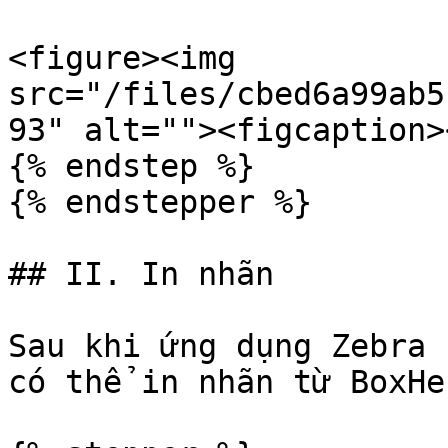
<figure><img 
src="/files/cbed6a99ab5
93" alt=""><figcaption>
{% endstep %}

{% endstepper %}

## II. In nhãn

Sau khi ứng dụng Zebra 
có thể in nhãn từ BoxHer