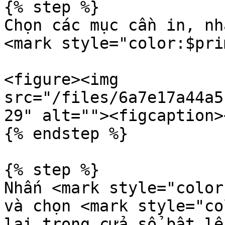
{% step %}

Chọn các mục cần in, nh
<mark style="color:$pri
<figure><img 
src="/files/6a7e17a44a5
29" alt=""><figcaption>
{% endstep %}

{% step %}

Nhấn <mark style="color
và chọn <mark style="co
lại trong cửa sổ bật lên