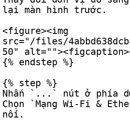
lại màn hình trước.

<figure><img 
src="/files/4abbd638dcb
50" alt=""><figcaption>
{% endstep %}

{% step %}

Nhấn `...` nút ở phía d
Chọn `Mạng Wi‑Fi & Ethe
nối.
