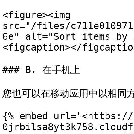
<figure><img 
src="/files/c711e010971
6e" alt="Sort items by 
<figcaption></figcaptio
### B. 在手机上

您也可以在移动应用中以相同方
{% embed url="<https://
0jrbilsa8yt3k758.cloudf