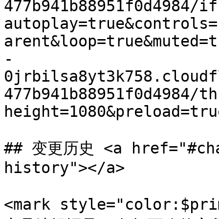
477b941b88951f0d4984/if
autoplay=true&controls=
arent&loop=true&muted=t
-
0jrbilsa8yt3k758.cloudf
477b941b88951f0d4984/th
height=1080&preload=tru
## 变更历史 <a href="#cha
history"></a>

<mark style="color:$p