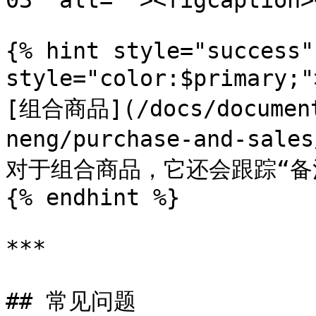
03" alt=""><figcaption>
{% hint style="success"
style="color:$primar
[组合商品](/docs/document
neng/purchase-and-sales
对于组合商品，它还会跟踪“备
{% endhint %}

***

## 常见问题
