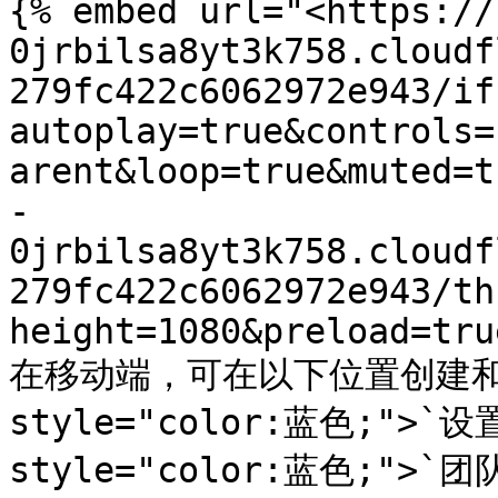
{% embed url="<https://
0jrbilsa8yt3k758.cloudf
279fc422c6062972e943/if
autoplay=true&controls=
arent&loop=true&muted=t
-
0jrbilsa8yt3k758.cloudf
279fc422c6062972e943/th
height=1080&preload=tru
在移动端，可在以下位置创建和管
style="color:蓝色;">`设置`
style="color:蓝色;">`团队