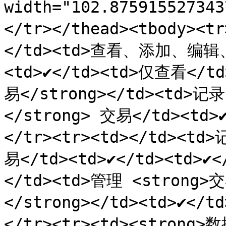
width="102.8759155273
</tr></thead><tbody><t
</td><td>查看、添加、编辑、删
<td>✔️</td><td>仅查看</t
易</strong></td><td
</strong> 交易</td><td>✔️
</tr><tr><td></td><td
易</td><td>✔️</td><td>✔️
</td><td>管理 <strong>交
</strong></td><td>✔️</t
</tr><tr><td><strong>