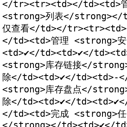
</tr><tr><td></td><td>
<strong>列表</strong></td
仅查看</td></tr><tr><td
</td><td>管理 <strong>
<td>✔️</td><td>✔️</td><
<strong>库存链接</stro
除</td><td>✔️</td><td>-<
<strong>库存盘点</stro
除</td><td>✔️</td><td>✔️
</td><td>完成 <strong>任
</strong></td><td>✔️</td