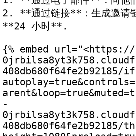
1. **通过电子邮件**：向
2. **通过链接**：生成邀
**24 小时**.

{% embed url="<https://
0jrbilsa8yt3k758.cloudf
408db680f64fe2b92185/if
autoplay=true&controls=
arent&loop=true&muted=t
-
0jrbilsa8yt3k758.cloudf
408db680f64fe2b92185/th