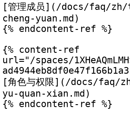
[管理成员](/docs/faq/zh/t
cheng-yuan.md)

{% endcontent-ref %}

{% content-ref 
url="/spaces/1XHeAQmLMH
ad4944eb8df0e47f166b1a3
[角色与权限](/docs/faq/zh/
yu-quan-xian.md)
