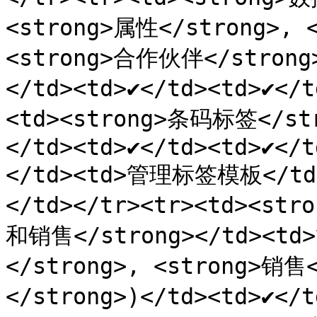
<strong>属性</strong>, <
<strong>合作伙伴</strong
</td><td>✔️</td><td>✔️<
<td><strong>条码标签</s
</td><td>✔️</td><td>✔️</
</td><td>管理标签模板</td><t
</td></tr><tr><td><str
和销售</strong></td><t
</strong>, <strong>销售
</strong>)</td><td>✔️</