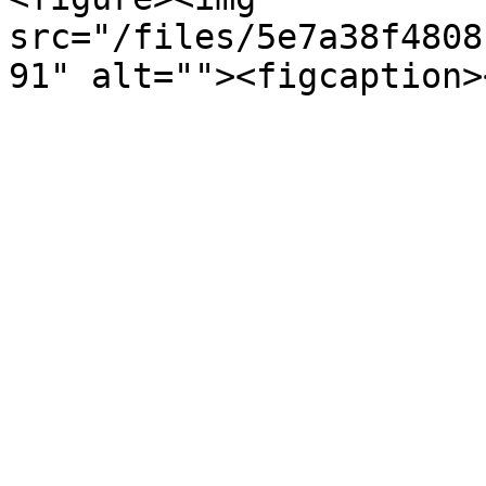
src="/files/5e7a38f4808