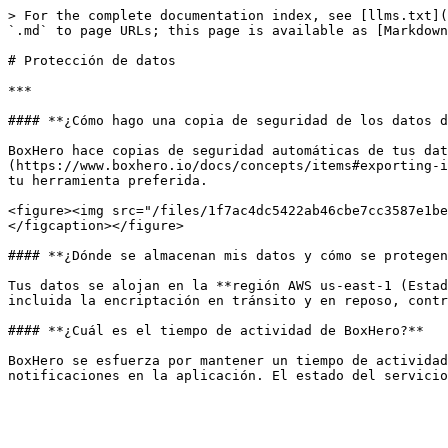
> For the complete documentation index, see [llms.txt](
`.md` to page URLs; this page is available as [Markdown
# Protección de datos

***

#### **¿Cómo hago una copia de seguridad de los datos d
BoxHero hace copias de seguridad automáticas de tus dat
(https://www.boxhero.io/docs/concepts/items#exporting-i
tu herramienta preferida.

<figure><img src="/files/1f7ac4dc5422ab46cbe7cc3587e1be
</figcaption></figure>

#### **¿Dónde se almacenan mis datos y cómo se protegen
Tus datos se alojan en la **región AWS us-east-1 (Estad
incluida la encriptación en tránsito y en reposo, contr
#### **¿Cuál es el tiempo de actividad de BoxHero?**

BoxHero se esfuerza por mantener un tiempo de actividad