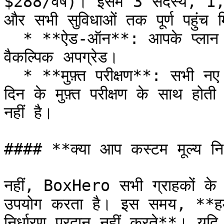
$288/वर्ष)। इसमें 3 सदस्य, 1
और सभी सुविधाओं तक पूर्ण पहुंच म
  * **ऐड-ऑन**: आपके प्लान की सीमाओं को बढ़ाने के लिए उपलब्ध 
वैकल्पिक अपग्रेड।

  * **मुफ़्त परीक्षण**: सभी नए खातों की शुरुआत बिज़नेस प्लान के 30-
दिन के मुफ़्त परीक्षण के साथ होत
नहीं है।

#### **क्या आप कस्टम मूल्य निर्ध
नहीं, BoxHero सभी ग्राहकों के 
उपयोग करता है। इस समय, **हम 
निर्धारण प्रदान नहीं करते**। यदि