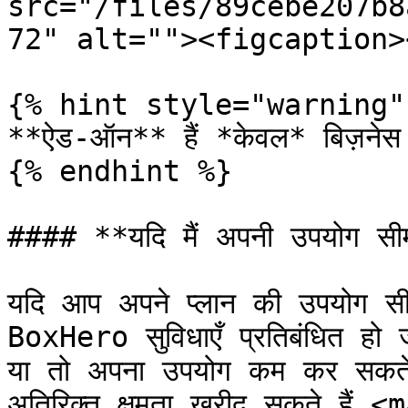
src="/files/89cebe207b8
72" alt=""><figcaption>
{% hint style="warning" 
**ऐड-ऑन** हैं *केवल* बिज़नेस प
{% endhint %}

#### **यदि मैं अपनी उपयोग सीम
यदि आप अपने प्लान की उपयोग सीम
BoxHero सुविधाएँ प्रतिबंधित हो 
या तो अपना उपयोग कम कर सकते ह
अतिरिक्त क्षमता खरीद सकते हैं <m