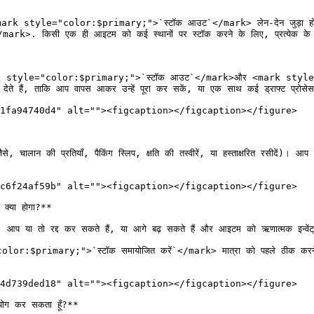
tyle="color:$primary;">`स्टॉक आउट`</mark> लेन-देन जुड़ा होता है एक *ए
ark>. किसी एक ही आइटम को कई स्थानों पर स्टॉक करने के लिए, प्रत्येक के 
tyle="color:$primary;">`स्टॉक आउट`</mark>और <mark style="color:
देते हैं, ताकि आप वापस आकर उन्हें पूरा कर सकें, या एक साथ कई ड्राफ्ट प्रोसे
1fa94740d4" alt=""><figcaption></figcaption></figure>

, चालान की प्रतियाँ, पैकिंग स्लिप, क्षति की तस्वीरें, या हस्ताक्षरित रसीदें)। आ
c6f24af59b" alt=""><figcaption></figcaption></figure>

क्या होगा?**

 आप या तो रद्द कर सकते हैं, या आगे बढ़ सकते हैं और आइटम को ऋणात्मक इन्वेंट्री 
"color:$primary;">`स्टॉक समायोजित करें`</mark> मात्रा को पहले ठीक कर
4d739ded18" alt=""><figcaption></figcaption></figure>

योग कर सकता हूँ?**
