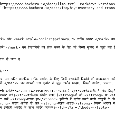
https://www.boxhero.io/docs/llms.txt). Markdown versions
](https://www.boxhero.io/docs/faq/hi/inventory-and-trans
<mark style="color:$primary;">`स्टॉक आउट`</mark> वास्तविक इन्वेंट्री 
ark> उन विसंगतियों को ठीक करने के लिए जो किसी मूवमेंट से जुड़ी नहीं हैं
न हो जाता है।

िए?**

ित आंतरिक स्टॉक अपडेट के लिए जिन्हें दस्तावेज़ी रिकॉर्ड की आवश्यकता नहीं 
rk> जब आपको उस मूवमेंट से जुड़ा खरीद आदेश, बिक्री आदेश, चालान, या मूल्
width="290.14239501953125">लेन-देन</th><th>खरीदारी और बिक्री
ंत अपडेट करें।</td><td>एक ऑर्डर बनाएं (<strong>पी.ओ.</strong> या <s
<strong>स्टॉक इन</strong> इन्वेंट्री में प्रवेश करने वाली वस्तुओं के
strong> खरीद आदेशों से और <strong>स्टॉक आउट</strong> बिक्री आदेशों स
 इन्वेंट्री अपडेट के साथ ऑर्डर प्रबंधन।</td></tr></tbody></table>
