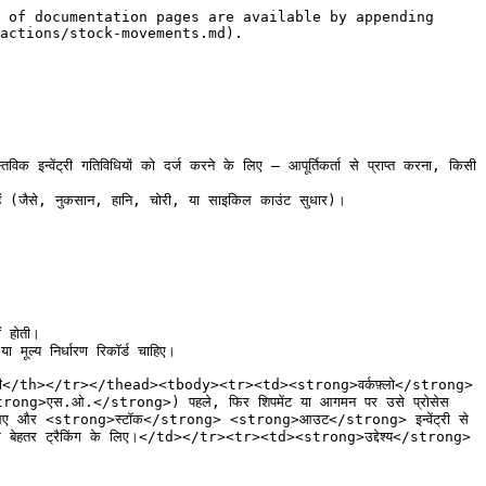
 of documentation pages are available by appending 
actions/stock-movements.md).

गतिविधियों को दर्ज करने के लिए — आपूर्तिकर्ता से प्राप्त करना, किसी 
 (जैसे, नुकसान, हानि, चोरी, या साइकिल काउंट सुधार)।

होती।

य निर्धारण रिकॉर्ड चाहिए।

</th></tr></thead><tbody><tr><td><strong>वर्कफ़्लो</strong>
trong>एस.ओ.</strong>) पहले, फिर शिपमेंट या आगमन पर उसे प्रोसेस 
 लिए और <strong>स्टॉक</strong> <strong>आउट</strong> इन्वेंट्री से 
े बेहतर ट्रैकिंग के लिए।</td></tr><tr><td><strong>उद्देश्य</strong>