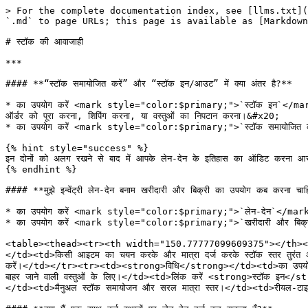
> For the complete documentation index, see [llms.txt](
`.md` to page URLs; this page is available as [Markdown
# स्टॉक की आवाजाही

***

#### **“स्टॉक समायोजित करें” और “स्टॉक इन/आउट” में क्या अंतर है?**

* का उपयोग करें <mark style="color:$primary;">`स्टॉक इन`</mark> और 
ऑर्डर को पूरा करना, शिपिंग करना, या वस्तुओं का निपटान करना।&#x20;

* का उपयोग करें <mark style="color:$primary;">`स्टॉक समायोजित करें`</m
{% hint style="success" %}

इन दोनों को अलग रखने से बाद में आपके लेन-देन के इतिहास का ऑडिट करना आसा
{% endhint %}

#### **मुझे इन्वेंट्री लेन-देन बनाम खरीदारी और बिक्री का उपयोग कब करना चाह
* का उपयोग करें <mark style="color:$primary;">`लेन-देन`</mark> उन त्वर
* का उपयोग करें <mark style="color:$primary;">`खरीदारी और बिक्री`</ma
<table><thead><tr><th width="150.77777099609375"></th><th 
</td><td>किसी आइटम का चयन करके और मात्रा दर्ज करके स्टॉक स्तर तुर
करें।</td></tr><tr><td><strong>विधि</strong></td><td>का उपयोग करें 
बाहर जाने वाली वस्तुओं के लिए।</td><td>लिंक करें <strong>स्टॉक इन</
</td><td>मैनुअल स्टॉक समायोजन और सरल मात्रा स्तर।</td><td>रीयल-टाइम