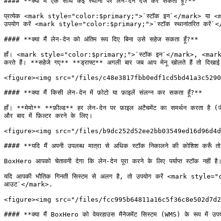
#### **क्या मैं एक साथ कई स्थानों पर लेन-देन दर्ज कर सकता हूँ?**

प्रत्येक <mark style="color:$primary;">`स्टॉक इन`</mark> या <mark s
उपयोग करें <mark style="color:$primary;">`स्टॉक स्थानांतरित करें`</m
#### **क्या मैं लेन-देन को अंतिम रूप दिए बिना उसे सहेज सकता हूँ?**

हाँ। <mark style="color:$primary;">`स्टॉक इन`</mark>, <mark s
करते हैं। **सहेजे गए** **ड्राफ्ट** अगली बार जब आप मेनू खोलते हैं तो दिखाई 
<figure><img src="/files/c48e3817fbb0edf1cd5bd41a3c5290
#### **क्या मैं किसी लेन-देन में फ़ोटो या फ़ाइलें संलग्न कर सकता हूँ?**

हाँ। **मेमो** **फ़ील्ड** हर लेन-देन पर फ़ाइल अटैचमेंट का समर्थन करता है (जैसे
और बाद में फ़िल्टर करने के लिए।

<figure><img src="/files/b9dc252d52ee2bb03549ed16d96d4d
#### **यदि मैं अपनी उपलब्ध मात्रा से अधिक स्टॉक निकालने की कोशिश करूँ तो 
BoxHero आपको चेतावनी देगा कि लेन-देन पूरा करने के लिए पर्याप्त स्टॉक नहीं है।
यदि आपकी भौतिक गिनती सिस्टम से अलग है, तो उपयोग करें <mark style=
आउट`</mark>.

<figure><img src="/files/fcc995b64811a16c5f36c8e502d7d2
#### **क्या मैं BoxHero को वेयरहाउस मैनेजमेंट सिस्टम (WMS) के रूप में उप