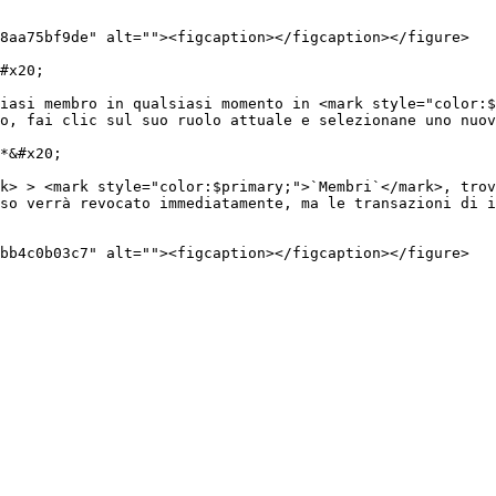
8aa75bf9de" alt=""><figcaption></figcaption></figure>

#x20;

iasi membro in qualsiasi momento in <mark style="color:$
o, fai clic sul suo ruolo attuale e selezionane uno nuov
*&#x20;

k> > <mark style="color:$primary;">`Membri`</mark>, trov
so verrà revocato immediatamente, ma le transazioni di i