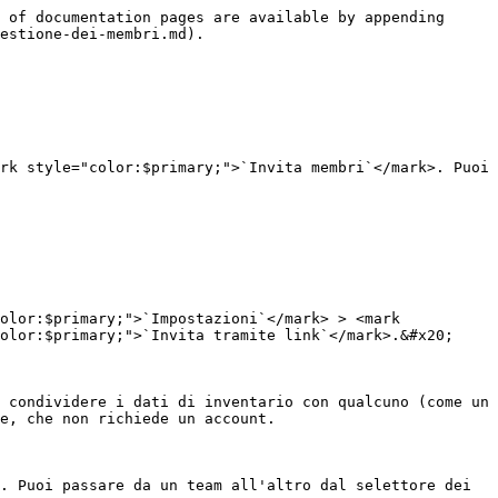
 of documentation pages are available by appending 
estione-dei-membri.md).

rk style="color:$primary;">`Invita membri`</mark>. Puoi 
olor:$primary;">`Impostazioni`</mark> > <mark 
olor:$primary;">`Invita tramite link`</mark>.&#x20;

 condividere i dati di inventario con qualcuno (come un 
e, che non richiede un account.

. Puoi passare da un team all'altro dal selettore dei 