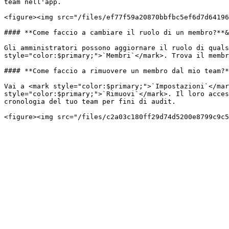
team nell'app.

<figure><img src="/files/ef77f59a20870bbfbc5ef6d7d64196
#### **Come faccio a cambiare il ruolo di un membro?**&
Gli amministratori possono aggiornare il ruolo di quals
style="color:$primary;">`Membri`</mark>. Trova il membr
#### **Come faccio a rimuovere un membro dal mio team?*
Vai a <mark style="color:$primary;">`Impostazioni`</mar
style="color:$primary;">`Rimuovi`</mark>. Il loro acces
cronologia del tuo team per fini di audit.
