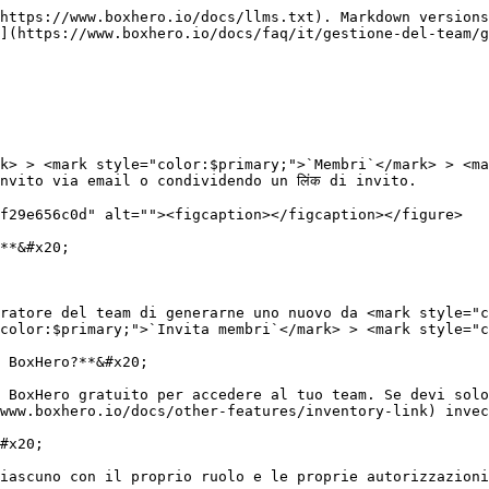
https://www.boxhero.io/docs/llms.txt). Markdown versions
](https://www.boxhero.io/docs/faq/it/gestione-del-team/g
k> > <mark style="color:$primary;">`Membri`</mark> > <ma
vito via email o condividendo un लिंक di invito.

f29e656c0d" alt=""><figcaption></figcaption></figure>

**&#x20;

ratore del team di generarne uno nuovo da <mark style="c
color:$primary;">`Invita membri`</mark> > <mark style="c
 BoxHero?**&#x20;

 BoxHero gratuito per accedere al tuo team. Se devi solo
www.boxhero.io/docs/other-features/inventory-link) invec
#x20;

iascuno con il proprio ruolo e le proprie autorizzazioni