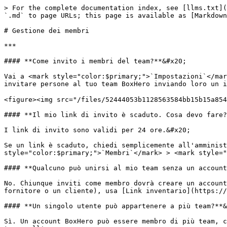
> For the complete documentation index, see [llms.txt](
`.md` to page URLs; this page is available as [Markdown
# Gestione dei membri

***

#### **Come invito i membri del team?**&#x20;

Vai a <mark style="color:$primary;">`Impostazioni`</mar
invitare persone al tuo team BoxHero inviando loro un in
<figure><img src="/files/52444053b1128563584bb15b15a854
#### **Il mio link di invito è scaduto. Cosa devo fare?
I link di invito sono validi per 24 ore.&#x20;

Se un link è scaduto, chiedi semplicemente all'amminist
style="color:$primary;">`Membri`</mark> > <mark style="
#### **Qualcuno può unirsi al mio team senza un account
No. Chiunque inviti come membro dovrà creare un account
fornitore o un cliente), usa [Link inventario](https://
#### **Un singolo utente può appartenere a più team?**&
Sì. Un account BoxHero può essere membro di più team, c