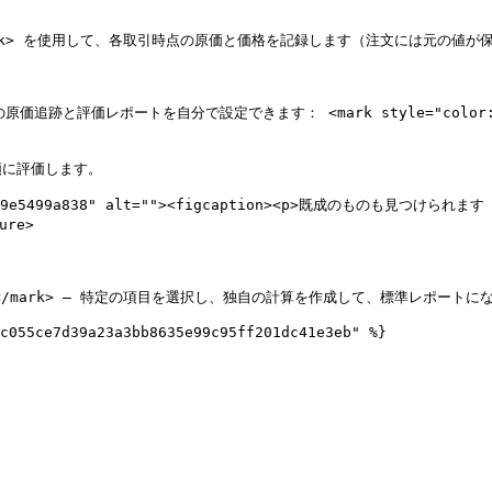
販売`</mark> を使用して、各取引時点の原価と価格を記録します（注文には元の値が
追跡と評価レポートを自分で設定できます： <mark style="color:$pr
順に評価します。

0f241b9e5499a838" alt=""><figcaption><p>既成のものも見つけら
re>

タム分析`</mark> — 特定の項目を選択し、独自の計算を作成して、標準レポート
c055ce7d39a23a3bb8635e99c95ff201dc41e3eb" %}
