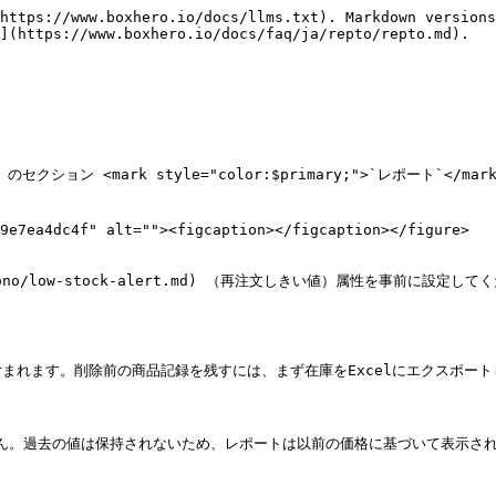
https://www.boxhero.io/docs/llms.txt). Markdown versions
](https://www.boxhero.io/docs/faq/ja/repto/repto.md).

 <mark style="color:$primary;">`レポート`</mark> > 
9e7ea4dc4f" alt=""><figcaption></figcaption></figure>

ono/low-stock-alert.md) （再注文しきい値）属性を事前に設定してく
れます。削除前の商品記録を残すには、まず在庫をExcelにエクスポート
せん。過去の値は保持されないため、レポートは以前の価格に基づいて表示され