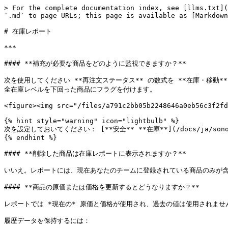
> For the complete documentation index, see [llms.txt](
`.md` to page URLs; this page is available as [Markdown
# 在庫レポート

***

#### **補充が必要な商品をどのように監視できますか？**

次を使用してください **再注文ステータス** の数式を **在庫・移動** のセクション
全在庫レベルを下回った商品にフラグを付けます。

<figure><img src="/files/a791c2bb05b2248646a0eb56c3f2fd
{% hint style="warning" icon="lightbulb" %}

次を設定しておいてください： [**安全** **在庫**](/docs/ja/son
{% endhint %}

#### **削除した商品は在庫レポートに表示されますか？**

いいえ。レポートには、現在あなたのチームに登録されている商品のみが含ま
#### **商品の原価または価格を更新するとどうなりますか？**

レポートでは *現在の* 原価と価格が使用され、過去の値は使用されま
履歴データを保持するには：
