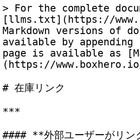
> For the complete docu
[llms.txt](https://www.
Markdown versions of do
available by appending 
page is available as [M
(https://www.boxhero.io
# 在庫リンク

***

#### **外部ユーザーがリン