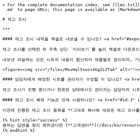
> For the complete documentation index, see [llms.txt](
`.md` to page URLs; this page is available as [Markdown
# 재고 조사

***

#### 재고 조사 내역을 엑셀로 내보낼 수 있나요? <a href="#export-co
재고 조사를 선택한 뒤 우측 상단 `미리보기`를 눌러 엑셀로 다운로드
내보낸 파일에는 모든 시트의 내용이 합산되어 제품별로 정리되며, 기존
<figure><img src="/files/MsvHql5xwzsXGgZLZTak" alt=""><
#### 담당자에게 배정한 시트를 관리자가 수정할 수 있나요? <a href="#i
재고 조사가 진행 중이거나 완료된 상태에서도 관리자는 담당자의 시트
#### 재고 조사 복제 기능은 언제 사용하나요? <a href="#id-3" id=
이전에 진행한 재고 조사 품목을 **그대로 복사해 새로운 재고 조사를
{% hint style="success" %}

원하는 답변을 찾지 못하셨다면 [**고객센터**](/docs/ko/resource