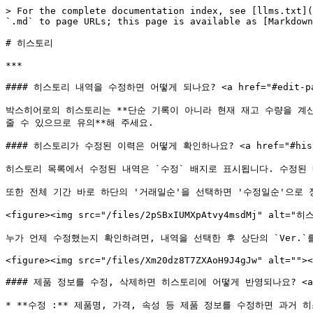
> For the complete documentation index, see [llms.txt](
`.md` to page URLs; this page is available as [Markdown
# 히스토리

***

#### 히스토리 내역을 수정하면 어떻게 되나요? <a href="#edit-past-t
박스히어로의 히스토리는 **단순 기록이 아니라 현재 재고 수량을 계산
줄 수 있으므로 유의**해 주세요.

#### 히스토리가 수정된 이력은 어떻게 확인하나요? <a href="#history-e
히스토리 목록에서 수정된 내역은 `수정` 배지로 표시됩니다. 수정된 내
또한 전체 기간 바로 하단의 '거래일순'을 선택하면 '수정일순'으로 
<figure><img src="/files/2pSBxIUMXpAtvy4msdMj" alt
누가 언제 수정했는지 확인하려면, 내역을 선택한 후 상단의 `Ver.`
<figure><img src="/files/Xm20dz8T7ZXAoH9J4gJw" alt=""><
#### 제품 정보를 수정, 삭제하면 히스토리에 어떻게 반영되나요? <a href="#
* **수정 :** 제품명, 가격, 속성 등 제품 정보를 수정하면 과거