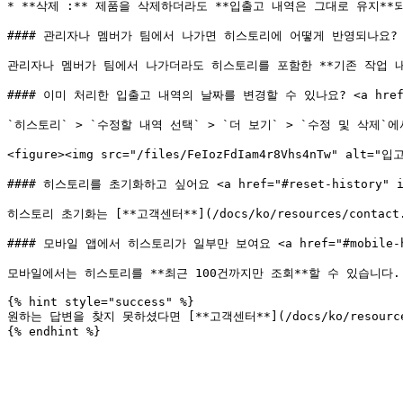
* **삭제 :** 제품을 삭제하더라도 **입출고 내역은 그대로 유지*
#### 관리자나 멤버가 팀에서 나가면 히스토리에 어떻게 반영되나요? <a href=
관리자나 멤버가 팀에서 나가더라도 히스토리를 포함한 **기존 작업 내
#### 이미 처리한 입출고 내역의 날짜를 변경할 수 있나요? <a href="#edi
`히스토리` > `수정할 내역 선택` > `더 보기` > `수정 및 삭제`
<figure><img src="/files/FeIozFdIam4r8Vhs4nTw" alt
#### 히스토리를 초기화하고 싶어요 <a href="#reset-history" id=
히스토리 초기화는 [**고객센터**](/docs/ko/resources/contac
#### 모바일 앱에서 히스토리가 일부만 보여요 <a href="#mobile-histo
모바일에서는 히스토리를 **최근 100건까지만 조회**할 수 있습니다.
{% hint style="success" %}

원하는 답변을 찾지 못하셨다면 [**고객센터**](/docs/ko/resource