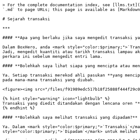
> For the complete documentation index, see [llms.txt](
`.md` to page URLs; this page is available as [Markdown
# Sejarah transaksi

***

#### **Apa yang berlaku jika saya mengedit transaksi ya
Dalam BoxHero, anda <mark style="color:$primary;">`Tran
Jadi, mengedit kuantiti atau tarikh transaksi lampau ak
perkara ini sebelum mengedit entri lama.

#### **Bolehkah saya lihat siapa yang mencipta atau men
Ya. Setiap transaksi merekod ahli pasukan **yang mencip
pada mana-mana transaksi yang diubah.

<figure><img src="/files/f91989edc517b18f25888f444f29c0
{% hint style="warning" icon="lightbulb" %}

Transaksi yang diedit ditandakan dengan lencana oren "*
{% endhint %}

#### **Bolehkah saya melihat transaksi yang dipadam?**

Ya. Dalam <mark style="color:$primary;">`Transaksi`</ma
style="color:$primary;">`Dipadam`</mark> untuk melihat 