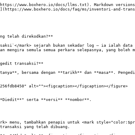
https://www.boxhero.io/docs/llms.txt). Markdown versions
](https://www.boxhero.io/docs/faq/ms/inventori-and-trans
ng telah direkodkan?**

saksi`</mark> sejarah bukan sekadar log — ia ialah data 
an mengira semula semua perkara selepasnya, yang boleh m
gedit transaksi?**

tanya**, bersama dengan **tarikh** dan **masa**. Pengedi
256fdb8450" alt=""><figcaption></figcaption></figure>

*Diedit**" serta **versi** **nombor**.

rk> menu, tambahkan penapis untuk <mark style="color:$pr
transaksi yang telah dibuang.
