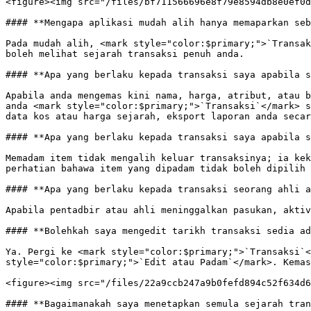
<figure><img src="/files/bf711566696e8f79e8594db8e0ef0d
#### **Mengapa aplikasi mudah alih hanya memaparkan seb
Pada mudah alih, <mark style="color:$primary;">`Transak
boleh melihat sejarah transaksi penuh anda.

#### **Apa yang berlaku kepada transaksi saya apabila s
Apabila anda mengemas kini nama, harga, atribut, atau b
anda <mark style="color:$primary;">`Transaksi`</mark> s
data kos atau harga sejarah, eksport laporan anda secar
#### **Apa yang berlaku kepada transaksi saya apabila s
Memadam item tidak mengalih keluar transaksinya; ia kek
perhatian bahawa item yang dipadam tidak boleh dipilih 
#### **Apa yang berlaku kepada transaksi seorang ahli a
Apabila pentadbir atau ahli meninggalkan pasukan, aktiv
#### **Bolehkah saya mengedit tarikh transaksi sedia ad
Ya. Pergi ke <mark style="color:$primary;">`Transaksi`<
style="color:$primary;">`Edit atau Padam`</mark>. Kemas
<figure><img src="/files/22a9ccb247a9b0fefd894c52f634d6
#### **Bagaimanakah saya menetapkan semula sejarah tran