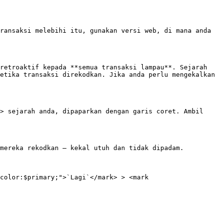
ransaksi melebihi itu, gunakan versi web, di mana anda 
retroaktif kepada **semua transaksi lampau**. Sejarah 
etika transaksi direkodkan. Jika anda perlu mengekalkan 
> sejarah anda, dipaparkan dengan garis coret. Ambil 
mereka rekodkan — kekal utuh dan tidak dipadam.

color:$primary;">`Lagi`</mark> > <mark 