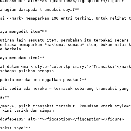
04cc345bdc" alt=""><figcaption></figcaption></figure>

ahagian daripada transaksi saya?**

si`</mark> memaparkan 100 entri terkini. Untuk melihat t
aya mengedit item?**

utiran lain sesuatu item, perubahan itu terpakai secara 
entiasa memaparkan *maklumat semasa* item, bukan nilai k
a berkala.

aya memadam item?**

al dalam <mark style="color:$primary;">`Transaksi`</mark
sebagai pilihan penapis.

pabila mereka meninggalkan pasukan?**

iti sedia ada mereka — termasuk sebarang transaksi yang 
a?**

/mark>, pilih transaksi tersebut, kemudian <mark style="
 kini tarikh dan simpan.

dc9fe5e105" alt=""><figcaption></figcaption></figure>

saksi saya?**
