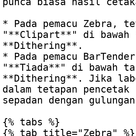
punca biasa hasil cetak
* Pada pemacu Zebra, te
"**Clipart**" di bawah 
**Dithering**.

* Pada pemacu BarTender
"**Tiada**" di bawah ta
**Dithering**. Jika lab
dalam tetapan pencetak 
sepadan dengan gulungan
{% tabs %}

{% tab title="Zebra" %}
