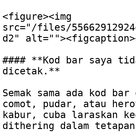
<figure><img 
src="/files/55662912924
d2" alt=""><figcaption>
#### **Kod bar saya tid
dicetak.**

Semak sama ada kod bar 
comot, pudar, atau hero
kabur, cuba laraskan ke
dithering dalam tetapan