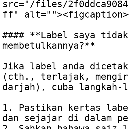
src="/files/2f0ddca9084
ff" alt=""><figcaption>
#### **Label saya tidak
membetulkannya?**

Jika label anda dicetak
(cth., terlajak, mengir
darjah), cuba langkah-l
1. Pastikan kertas labe
dan sejajar di dalam pe
2. Sahkan bahawa saiz l