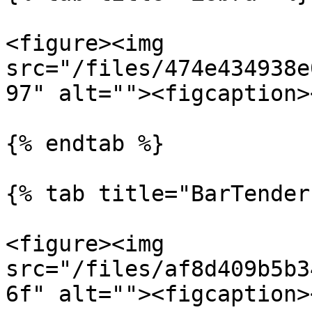
<figure><img 
src="/files/474e434938e
97" alt=""><figcaption>
{% endtab %}

{% tab title="BarTender"
<figure><img 
src="/files/af8d409b5b3
6f" alt=""><figcaption>