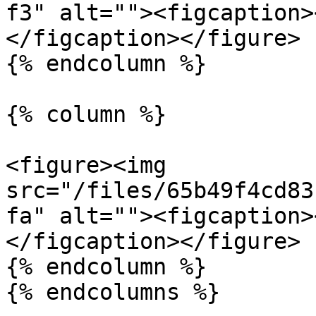
f3" alt=""><figcaption>
</figcaption></figure>

{% endcolumn %}

{% column %}

<figure><img 
src="/files/65b49f4cd83
fa" alt=""><figcaption>
</figcaption></figure>

{% endcolumn %}

{% endcolumns %}
