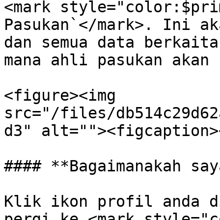
<mark style="color:$pri
Pasukan`</mark>. Ini ak
dan semua data berkaita
mana ahli pasukan akan 
<figure><img 
src="/files/db514c29d62
d3" alt=""><figcaption>
#### **Bagaimanakah say
Klik ikon profil anda d
pergi ke <mark style="c