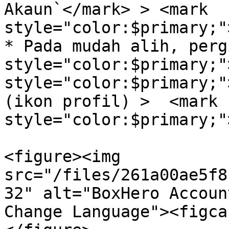
Akaun`</mark> > <mark 
style="color:$primary;"
* Pada mudah alih, perg
style="color:$primary;"
style="color:$primary;"
(ikon profil) >  <mark 
style="color:$primary;"
<figure><img 
src="/files/261a00ae5f8
32" alt="BoxHero Accoun
Change Language"><figca