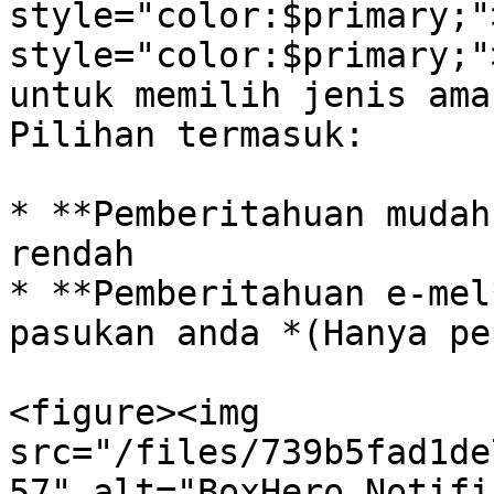
style="color:$primary;"
style="color:$primary;"
untuk memilih jenis ama
Pilihan termasuk:

* **Pemberitahuan mudah
rendah

* **Pemberitahuan e-mel
pasukan anda *(Hanya pe
<figure><img 
src="/files/739b5fad1de
57" alt="BoxHero Notifi