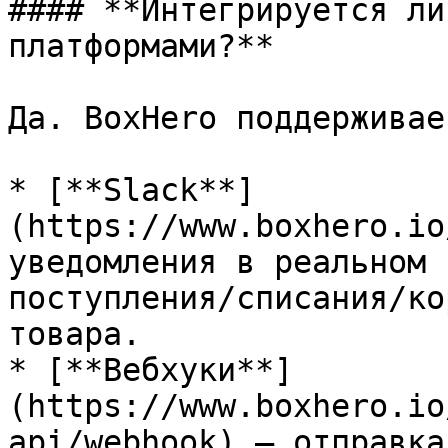
#### **Интегрируется ли
платформами?**

Да. BoxHero поддерживает
* [**Slack**]
(https://www.boxhero.io
уведомления в реальном 
поступления/списания/ко
товара.

* [**Вебхуки**]
(https://www.boxhero.io
api/webhook) — отправка