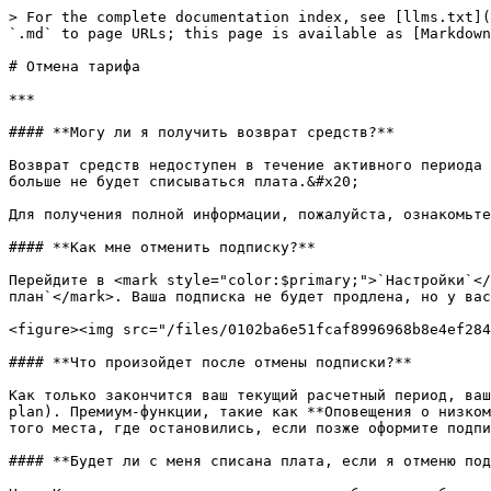
> For the complete documentation index, see [llms.txt](
`.md` to page URLs; this page is available as [Markdown
# Отмена тарифа

***

#### **Могу ли я получить возврат средств?**

Возврат средств недоступен в течение активного периода 
больше не будет списываться плата.&#x20;

Для получения полной информации, пожалуйста, ознакомьте
#### **Как мне отменить подписку?**

Перейдите в <mark style="color:$primary;">`Настройки`</
план`</mark>. Ваша подписка не будет продлена, но у вас
<figure><img src="/files/0102ba6e51fcaf8996968b8e4ef284
#### **Что произойдет после отмены подписки?**

Как только закончится ваш текущий расчетный период, ваш
plan). Премиум-функции, такие как **Оповещения о низком
того места, где остановились, если позже оформите подпи
#### **Будет ли с меня списана плата, если я отменю под