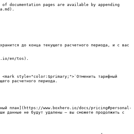
 of documentation pages are available by appending 
a.md).

хранится до конца текущего расчетного периода, и с вас 
.io/en/tos).

 <mark style="color:$primary;">`Отменить тарифный 
щего расчетного периода.

ный план](https://www.boxhero.io/docs/pricing#personal-
ши данные не будут удалены — вы сможете продолжить с 