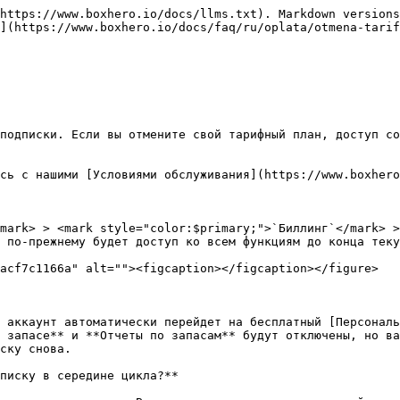
https://www.boxhero.io/docs/llms.txt). Markdown versions
](https://www.boxhero.io/docs/faq/ru/oplata/otmena-tarif
подписки. Если вы отмените свой тарифный план, доступ со
сь с нашими [Условиями обслуживания](https://www.boxhero
mark> > <mark style="color:$primary;">`Биллинг`</mark> >
 по-прежнему будет доступ ко всем функциям до конца теку
acf7c1166a" alt=""><figcaption></figcaption></figure>

 аккаунт автоматически перейдет на бесплатный [Персональ
 запасе** и **Отчеты по запасам** будут отключены, но ва
ску снова.

писку в середине цикла?**
