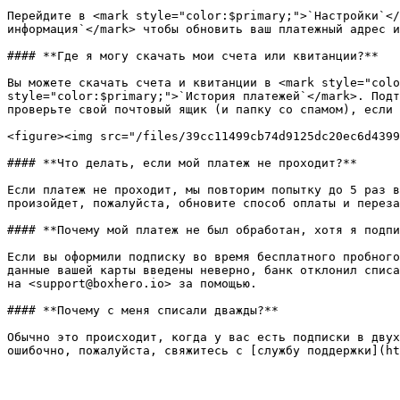
Перейдите в <mark style="color:$primary;">`Настройки`</
информация`</mark> чтобы обновить ваш платежный адрес и
#### **Где я могу скачать мои счета или квитанции?**

Вы можете скачать счета и квитанции в <mark style="colo
style="color:$primary;">`История платежей`</mark>. Подт
проверьте свой почтовый ящик (и папку со спамом), если 
<figure><img src="/files/39cc11499cb74d9125dc20ec6d4399
#### **Что делать, если мой платеж не проходит?**

Если платеж не проходит, мы повторим попытку до 5 раз в
произойдет, пожалуйста, обновите способ оплаты и переза
#### **Почему мой платеж не был обработан, хотя я подпи
Если вы оформили подписку во время бесплатного пробного
данные вашей карты введены неверно, банк отклонил списа
на <support@boxhero.io> за помощью.

#### **Почему с меня списали дважды?**

Обычно это происходит, когда у вас есть подписки в двух