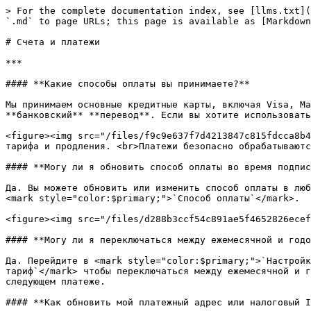
> For the complete documentation index, see [llms.txt](
`.md` to page URLs; this page is available as [Markdown
# Счета и платежи

***

#### **Какие способы оплаты вы принимаете?**

Мы принимаем основные кредитные карты, включая Visa, Ma
**банковский** **перевод**. Если вы хотите использовать
<figure><img src="/files/f9c9e637f7d4213847c815fdcca8b4
тарифа и продления. <br>Платежи безопасно обрабатываютс
#### **Могу ли я обновить способ оплаты во время подпис
Да. Вы можете обновить или изменить способ оплаты в люб
<mark style="color:$primary;">`Способ оплаты`</mark>.

<figure><img src="/files/d288b3ccf54c891ae5f4652826ecef
#### **Могу ли я переключаться между ежемесячной и годо
Да. Перейдите в <mark style="color:$primary;">`Настройк
тариф`</mark> чтобы переключаться между ежемесячной и г
следующем платеже.

#### **Как обновить мой платежный адрес или налоговый I