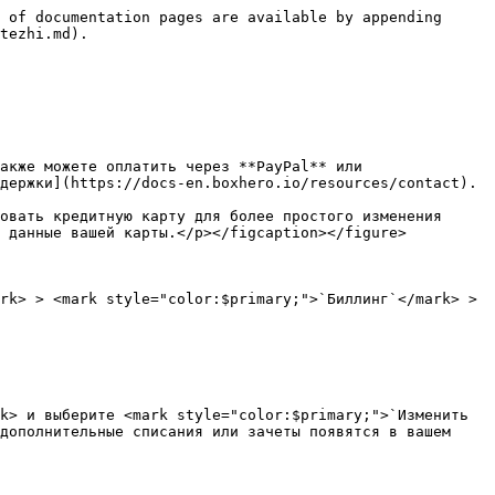
 of documentation pages are available by appending 
tezhi.md).

акже можете оплатить через **PayPal** или 
держки](https://docs-en.boxhero.io/resources/contact).

овать кредитную карту для более простого изменения 
 данные вашей карты.</p></figcaption></figure>

rk> > <mark style="color:$primary;">`Биллинг`</mark> > 
k> и выберите <mark style="color:$primary;">`Изменить 
дополнительные списания или зачеты появятся в вашем 