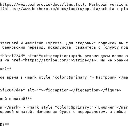
https://www.boxhero.io/docs/llms.txt). Markdown versions
](https://www.boxhero.io/docs/faq/ru/oplata/scheta-i-pla
sterCard и American Express. Для *годовых* подписок вы т
 банковский перевод, пожалуйста, свяжитесь с [службу под
fb8fcf724d" alt=""><figcaption><p>Мы рекомендуем использ
я <a href="https://stripe.com/">Stripe</a>. Мы не храним
ки?**

ое время в <mark style="color:$primary;">`Настройки`</ma
5f1c047d4e" alt=""><figcaption></figcaption></figure>

вой оплатой?**

и`</mark> > <mark style="color:$primary;">`Биллинг`</mar
одовой оплатой. Изменение будет с перерасчетом, а любые 
D?**
