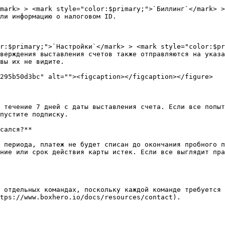
mark> > <mark style="color:$primary;">`Биллинг`</mark> >
ли информацию о налоговом ID.

r:$primary;">`Настройки`</mark> > <mark style="color:$pr
верждения выставления счетов также отправляются на указа
вы их не видите.

295b50d3bc" alt=""><figcaption></figcaption></figure>

 течение 7 дней с даты выставления счета. Если все попыт
пустите подписку.

сался?**

 периода, платеж не будет списан до окончания пробного п
ние или срок действия карты истек. Если все выглядит пра
 отдельных командах, поскольку каждой команде требуется 