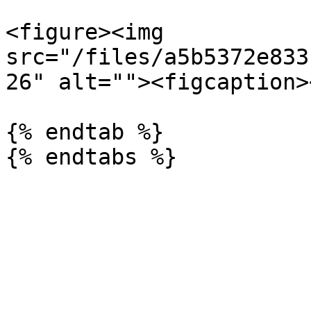
<figure><img 
src="/files/a5b5372e833
26" alt=""><figcaption>
{% endtab %}
