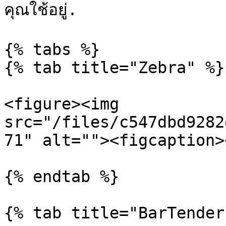
คุณใช้อยู่.

{% tabs %}

{% tab title="Zebra" %}

<figure><img 
src="/files/c547dbd9282
71" alt=""><figcaption>
{% endtab %}

{% tab title="BarTender"