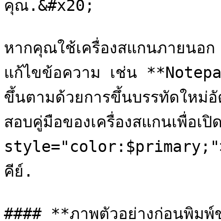
คุณ.&#x20;

หากคุณใช้เครื่องสแกนภายนอก
แก้ไขข้อความ เช่น **Notep
ขึ้นตามด้วยการขึ้นบรรทัดใหม่อั
สอบคู่มือของเครื่องสแกนเพื่อเป
style="color:$primary;">
คีย์.

#### **ภาพตัวอย่างก่อนพิมพ์ข