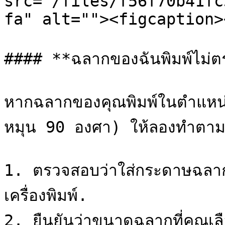
src="/files/f56f70b41fc
fa" alt=""><figcaption>
#### **ฉลากของฉันพิมพ์ไม่ตร
หากฉลากของคุณพิมพ์ในตำแหน่งที
หมุน 90 องศา) ให้ลองทำตามขั
1. ตรวจสอบว่าใส่กระดาษฉลาก
เครื่องพิมพ์.

2. ยืนยันว่าขนาดฉลากที่คุณเ