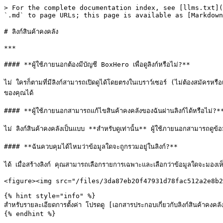
> For the complete documentation index, see [llms.txt](
`.md` to page URLs; this page is available as [Markdown
# ลิงก์สินค้าคงคลัง

***

#### **ผู้ใช้ภายนอกต้องมีบัญชี BoxHero เพื่อดูลิงก์หรือไม่?**

ไม่ ใครก็ตามที่มีลิงก์สามารถเปิดดูได้โดยตรงในเบราว์เซอร์ (ไม่ต้องสมัคร
ของคุณได้

#### **ผู้ใช้ภายนอกสามารถแก้ไขสินค้าคงคลังของฉันผ่านลิงก์ได้หรือไม่?**
ไม่ ลิงก์สินค้าคงคลังเป็นแบบ **สำหรับดูเท่านั้น** ผู้ใช้ภายนอกสามารถดูข้
#### **ฉันควบคุมได้ไหมว่าข้อมูลใดจะถูกรวมอยู่ในลิงก์?**

ได้ เมื่อสร้างลิงก์ คุณสามารถเลือกรายการเฉพาะและเลือกว่าข้อมูลใดจะมองเห
<figure><img src="/files/3da87eb20f47931d78fac512a2e8b2
{% hint style="info" %}

สำหรับรายละเอียดการตั้งค่า โปรดดู [เอกสารประกอบเกี่ยวกับลิงก์สินค
{% endhint %}
