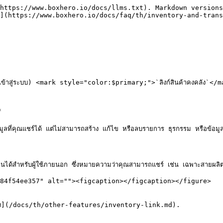
https://www.boxhero.io/docs/llms.txt). Markdown versions
](https://www.boxhero.io/docs/faq/th/inventory-and-trans
หรือเข้าสู่ระบบ) <mark style="color:$primary;">`ลิงก์สินค้าคงคลัง`</mark>


อมูลที่คุณแชร์ได้ แต่ไม่สามารถสร้าง แก้ไข หรือลบรายการ ธุรกรรม หรือข้อมูลสิ
็นได้สำหรับผู้ใช้ภายนอก ซึ่งหมายความว่าคุณสามารถแชร์ เช่น เฉพาะสายผลิตภัณ
84f54ee357" alt=""><figcaption></figcaption></figure>

้าคงคลัง](/docs/th/other-features/inventory-link.md).
