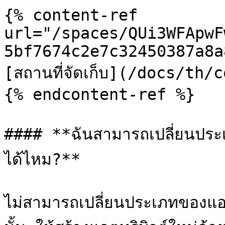
{% content-ref 
url="/spaces/QUi3WFApwF
5bf7674c2e7c32450387a8a
[สถานที่จัดเก็บ](/docs/th
{% endcontent-ref %}

#### **ฉันสามารถเปลี่ยนประเ
ได้ไหม?**

ไม่สามารถเปลี่ยนประเภทของแอต