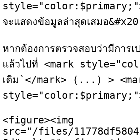
style="color:$primary;">
จะแสดงข้อมูลล่าสุดเสมอ&#x20;
หากต้องการตรวจสอบว่ามีการเปล
แล้วไปที่ <mark style="col
เติม`</mark> (...) > <mar
style="color:$primary;">`
<figure><img 
src="/files/11778df5804