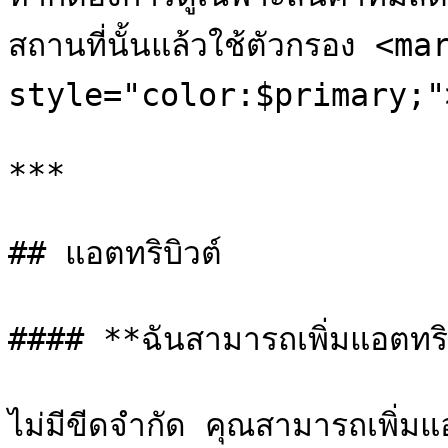
สถานที่นั้นแล้วใช้ตัวกรอง <mar
style="color:$primary;">`
***

## แอตทริบิวต์

#### **ฉันสามารถเพิ่มแอตทริบิ
ไม่มีขีดจำกัด คุณสามารถเพิ่มแอต