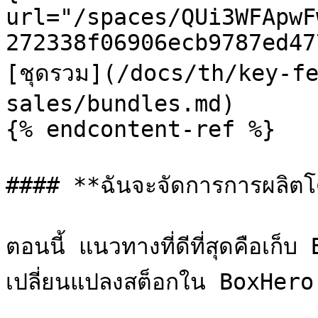
url="/spaces/QUi3WFApwF
272338f06906ecb9787ed47
[ชุดรวม](/docs/th/key-f
sales/bundles.md)

{% endcontent-ref %}

#### **ฉันจะจัดการการผลิตโดย
ตอนนี้ แนวทางที่ดีที่สุดคือเก
เปลี่ยนแปลงสต็อกใน BoxHero
