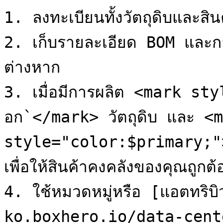
1. ลงทะเบียนทั้งวัตถุดิบและสินค
2. เก็บรายละเอียด BOM และก
ต่างหาก

3. เมื่อมีการผลิต <mark s
อก`</mark> วัตถุดิบ และ <m
style="color:$primary;">`ร
เพื่อให้สินค้าคงคลังของคุณถูกต้อ
4. ใช้หมวดหมู่หรือ [แอตทริ
ko.boxhero.io/data-cente