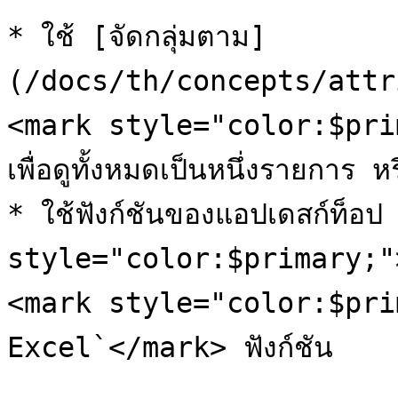
* ใช้ [จัดกลุ่มตาม]
(/docs/th/concepts/attr
<mark style="color:$prim
เพื่อดูทั้งหมดเป็นหนึ่งรายการ หร
* ใช้ฟังก์ชันของแอปเดสก์ท็อป
style="color:$primary;">`
<mark style="color:$prima
Excel`</mark> ฟังก์ชัน
