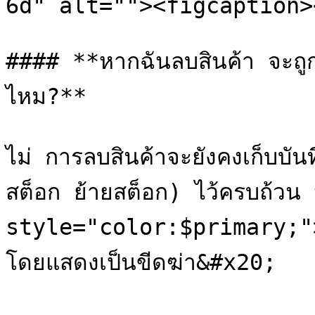
6d" alt=""><figcaption>
#### **หากฉันลบสินค้า จะถูก
ไหม?**

ไม่ การลบสินค้าจะยังคงเก็บบัน
สต็อก ย้ายสต็อก) ไว้ครบถ้วน 
style="color:$primary;">`